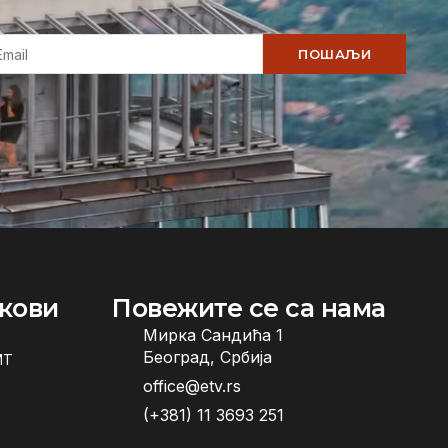
ПОШАЉИ
кови
Повежите се са нама
Мирка Сандића 1
Београд, Србија
ИТ
office@etv.rs
(+381) 11 3693 251