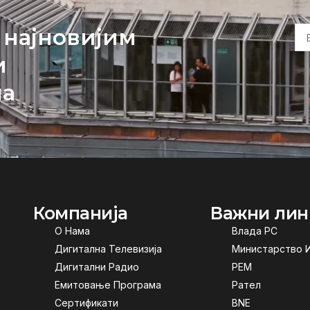
 најновијим
и
ма
Компанија
Важни лин
О Нама
Влада РС
Дигитална Телевизија
Министарство 
Дигитални Радио
РЕМ
Емитовање Програма
Рател
Сертификати
BNE