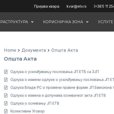
Пријава квара:
kvar@etv.rs
(+381) 11 25
РАСТРУКТУРА
КОРИСНИЧКА ЗОНА
УСЛУГЕ
Home
Документа
Општа Акта
Општа Акта
Одлука о усклађивању пословања ЈП ЕТВ са ЗЈП
Одлука о измени одлуке о усклађивању пословања ЈП ЕТВ 
Одлука Владе РС о промени правне форме ЈП Емисиона т
Одлука о измена и допунама оснивачког акта ЈП ЕТВ
Одлука о оснивању ЈП ЕТВ
Колективни Уговор