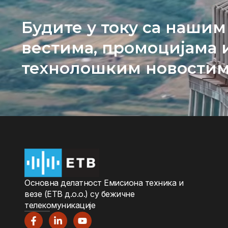
Будите у току са нашим
вестима, промоцијама 
технолошким новости
Oсновна дeлатност Eмисиона тeхника и
вeзe (ETВ д.о.о.) су бeжичнe
тeлeкомуникацијe