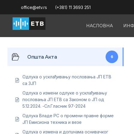
office@etv.rs
(+381) 11 3693 251
НАСЛОВНА
ИНФ
Општа Акта
6
Одлука о усклађивању пословања ЈП ЕТВ
са ЗЈП
Одлука о измени одлуке о усклађивању
пословања ЈП ЕТВ са Законом о ЈП од
5.12.2024. -Сл.Гласник 97-2024
Одлука Владе РС о промени правне форме
ЈП Емисиона техника и везе
Одлука о измена и допунама оснивачког