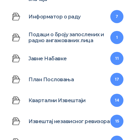
Информатор о раду
7
Подаци о броју запослених и
1
радно ангажованих лица
Јавне Набавке
11
План Пословања
17
Квартални Извештаји
14
Извештај независног ревизора
15