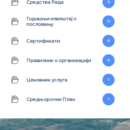
Средства Рада
5
Годишњи извештај о
11
пословању
Сертификати
6
Правилник о организацији
6
Ценовник услуга
1
Средњорочни План
1