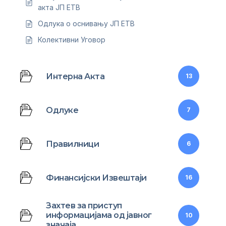
акта ЈП ЕТВ
Одлука о оснивању ЈП ЕТВ
Колективни Уговор
Интерна Акта
13
Одлуке
7
Правилници
6
Финансијски Извештаји
16
Захтeв за приступ
информацијама од јавног
10
значаја