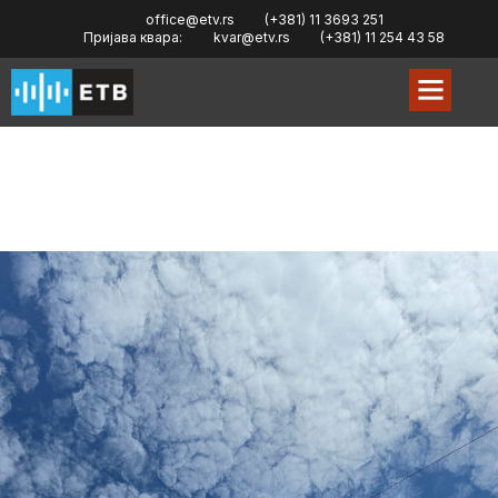
office@etv.rs
(+381) 11 3693 251
Пријава квара:
kvar@etv.rs
(+381) 11 254 43 58