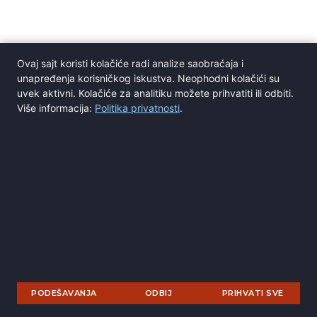
Ovaj sajt koristi kolačiće radi analize saobraćaja i
unapređenja korisničkog iskustva. Neophodni kolačići su
uvek aktivni. Kolačiće za analitiku možete prihvatiti ili odbiti.
Više informacija:
Politika privatnosti
.
SR
PODEŠAVANJA
ODBIJ
PRIHVATI SVE