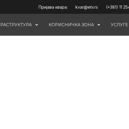
Пријава квара:
kvar@etv.rs
(+381) 11 25
РАСТРУКТУРА
КОРИСНИЧКА ЗОНА
УСЛУГЕ
и везе
италне
ји