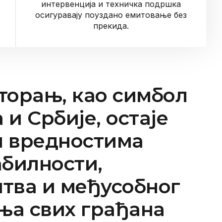
интервенција и техничка подршка
осигуравају поуздано емитовање без
прекида.
торањ, као симбол
 и Србије, остаје
н вредностима
абилности,
тва и међусобног
ња свих грађана