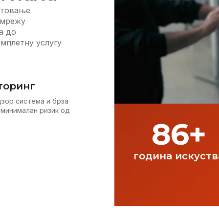
митовање
 мрежу
а до
омплетну услугу
торинг
зор система и брза
 минималан ризик од
86
+
година искуств