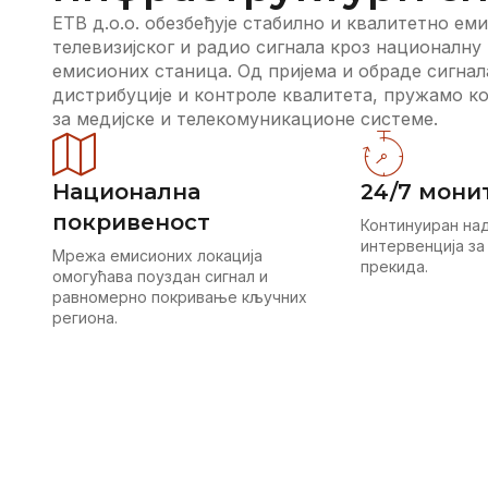
ЕТВ д.о.о. обезбеђује стабилно и квалитетно е
телевизијског и радио сигнала кроз националну
емисионих станица. Од пријема и обраде сигнал
дистрибуције и контроле квалитета, пружамо к
за медијске и телекомуникационе системе.
Национална
24/7 мони
покривеност
Континуиран над
интервенција за
Мрежа емисионих локација
прекида.
омогућава поуздан сигнал и
равномерно покривање кључних
региона.