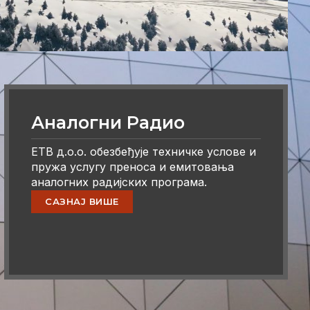
Аналогни Радио
ЕТВ д.о.о. обезбеђује техничке услове и
пружа услугу преноса и емитовања
аналогних радијских програма.
САЗНАЈ ВИШЕ