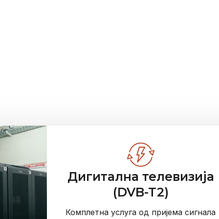
В д.о.о. обезбеђује
радио сигнала са
е од око 98,5
Дигитална телевизија
(DVB-T2)
Комплетна услуга од пријема сигнала