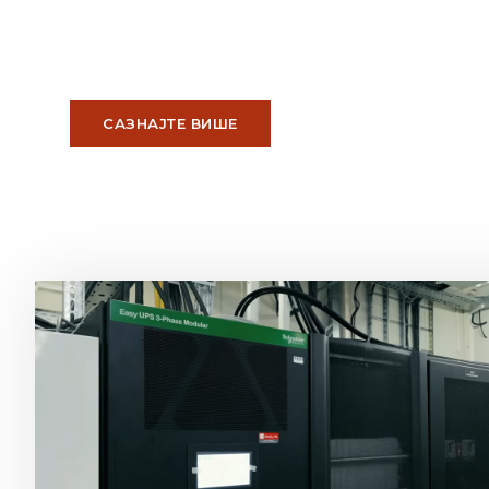
Са мрежом од преко 230 емисионих станица, ЕТ
најбољи квалитет дигиталног телевизијског и 
импресивним покривањем становништва Србиј
процената!
САЗНАЈТЕ ВИШЕ