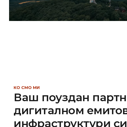
КО СМО МИ
Ваш поуздан партн
дигиталном емито
инфраструктури си