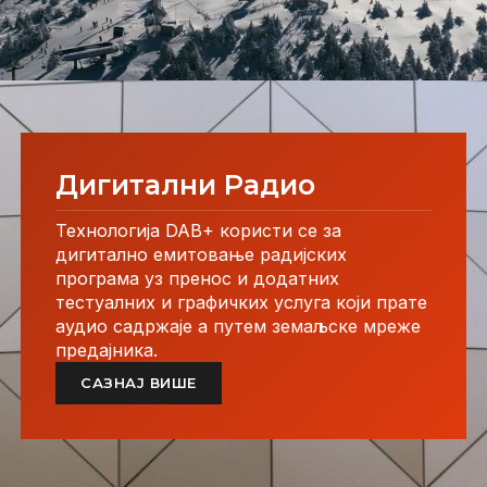
Дигитални Радио
Технологија DAB+ користи се за
дигитално емитовање радијских
програма уз пренос и додатних
тестуалних и графичких услуга који прате
аудио садржаје а путем земаљске мреже
предајника.
САЗНАЈ ВИШЕ