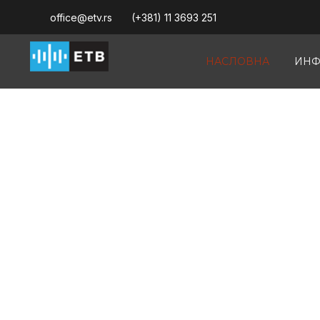
office@etv.rs
(+381) 11 3693 251
НАСЛОВНА
ИНФ
ДОБРОДОШЛИ
Емисиона техника 
д.о.о. пионир диг
телевизије у Срби