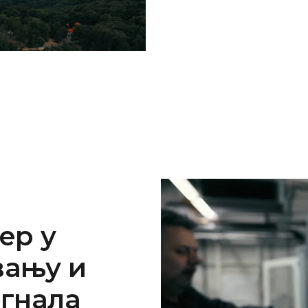
ер у
вању и
гнала