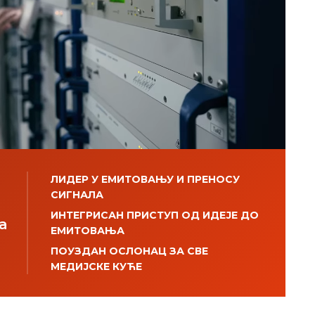
ЛИДЕР У ЕМИТОВАЊУ И ПРЕНОСУ
СИГНАЛА
ИНТЕГРИСАН ПРИСТУП ОД ИДЕЈЕ ДО
а
ЕМИТОВАЊА
ПОУЗДАН ОСЛОНАЦ ЗА СВЕ
МЕДИЈСКЕ КУЋЕ