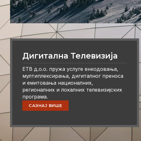
Дигитална Телевизија
ЕТВ д.о.о. пружа услуге енкодовања,
мултиплексирања, дигиталног преноса
и емитовања националних,
регионалних и локалних телевизијских
програма.
САЗНАЈ ВИШЕ