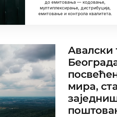
до емитовања — кодовање,
мултиплексирање, дистрибуција,
емитовање и контрола квалитета.
Авалски 
Београда
посвеће
мира, ст
заједниш
поштова