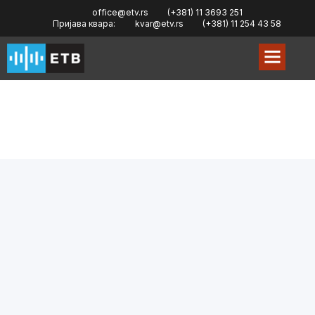
office@etv.rs
(+381) 11 3693 251
Пријава квара:
kvar@etv.rs
(+381) 11 254 43 58