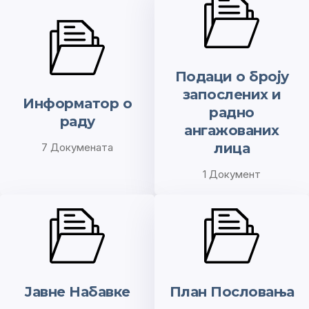
Подаци о броју
запослених и
Информатор о
радно
раду
ангажованих
лица
7 Докумената
1 Документ
Јавне Набавке
План Пословања