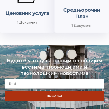
Средњорочни
Ценовник услуга
План
1 Документ
1 Документ
Будите у току са нашим најновијим
вестима, промоцијама и
технолошким новостима
ПОШАЉИ