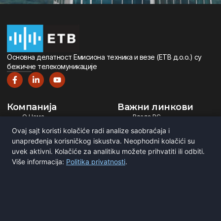
Oсновна дeлатност Eмисиона тeхника и вeзe (ETВ д.о.о.) су
бeжичнe тeлeкомуникацијe
Компанија
Важни линкови
О Нама
Влада РС
Дигитална Телевизија
Министарство ИТ
Ovaj sajt koristi kolačiće radi analize saobraćaja i
Дигитални Радио
РЕМ
unapređenja korisničkog iskustva. Neophodni kolačići su
uvek aktivni. Kolačiće za analitiku možete prihvatiti ili odbiti.
Емитовање Програма
Рател
Više informacija:
Politika privatnosti
.
Сертификати
BNE
ITU
Повежите се са нама
Мирка Сандића 1
Београд, Србија