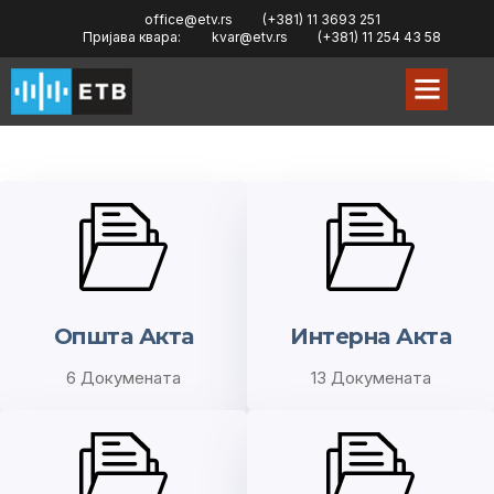
office@etv.rs
(+381) 11 3693 251
Пријава квара:
kvar@etv.rs
(+381) 11 254 43 58
Општа Акта
Интерна Акта
6 Докумената
13 Докумената