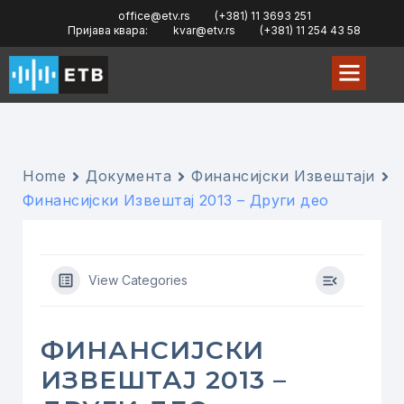
office@etv.rs
(+381) 11 3693 251
Пријава квара:
kvar@etv.rs
(+381) 11 254 43 58
Home
Документа
Финансијски Извештаји
Финансијски Извештај 2013 – Други део
View Categories
ФИНАНСИЈСКИ
ИЗВЕШТАЈ 2013 –