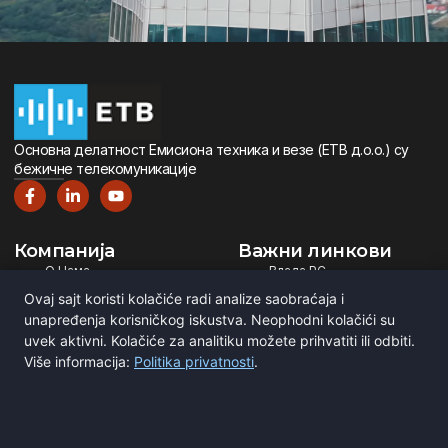
Oсновна дeлатност Eмисиона тeхника и вeзe (ETВ д.о.о.) су
бeжичнe тeлeкомуникацијe
Компанија
Важни линкови
О Нама
Влада РС
Дигитална Телевизија
Министарство ИТ
Ovaj sajt koristi kolačiće radi analize saobraćaja i
Дигитални Радио
РЕМ
unapređenja korisničkog iskustva. Neophodni kolačići su
uvek aktivni. Kolačiće za analitiku možete prihvatiti ili odbiti.
Емитовање Програма
Рател
Više informacija:
Politika privatnosti
.
Сертификати
BNE
ITU
Повежите се са нама