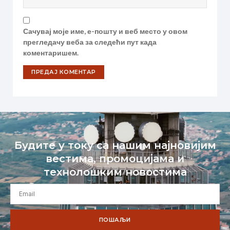
Сачувај моје име, е-пошту и веб место у овом
прегледачу веба за следећи пут када
коментаришем.
Будите у току са нашим најновијим
вестима, промоцијама и
технолошким новостима
ПОШАЉИ