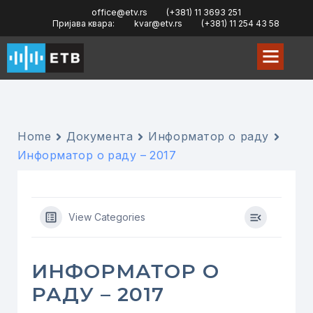
office@etv.rs
(+381) 11 3693 251
Пријава квара:
kvar@etv.rs
(+381) 11 254 43 58
Home
Документа
Информатор о раду
Информатор о раду – 2017
View Categories
ИНФОРМАТОР О
РАДУ – 2017