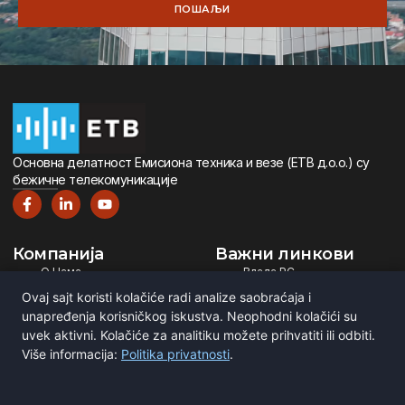
ПОШАЉИ
Oсновна дeлатност Eмисиона тeхника и вeзe (ETВ д.о.о.) су
бeжичнe тeлeкомуникацијe
Компанија
Важни линкови
О Нама
Влада РС
Дигитална Телевизија
Министарство ИТ
Ovaj sajt koristi kolačiće radi analize saobraćaja i
Дигитални Радио
РЕМ
unapređenja korisničkog iskustva. Neophodni kolačići su
uvek aktivni. Kolačiće za analitiku možete prihvatiti ili odbiti.
Емитовање Програма
Рател
Više informacija:
Politika privatnosti
.
Сертификати
BNE
ITU