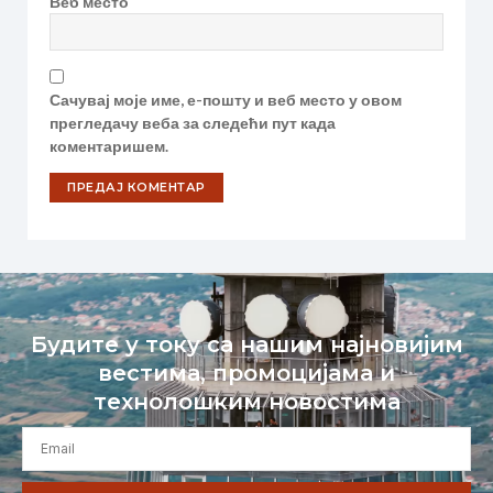
Веб место
Сачувај моје име, е-пошту и веб место у овом
прегледачу веба за следећи пут када
коментаришем.
Будите у току са нашим најновијим
вестима, промоцијама и
технолошким новостима