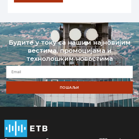
Будите у току са нашим најновијим
вестима, промоцијама и
технолошким новостима
ПОШАЉИ