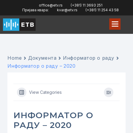
office@etv.rs
(+381) 11 3693 251
Пријава квара:
kvar@etv.rs
(+381) 11 254 43 58
Home
Документа
Информатор о раду
Информатор о раду – 2020
View Categories
ИНФОРМАТОР О
РАДУ – 2020