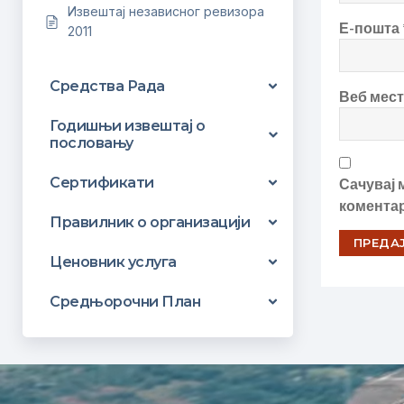
Извештај независног ревизора
Е-пошта
2011
Средства Рада
Веб мес
Годишњи извештај о
пословању
Сертификати
Сачувај 
комента
Правилник о организацији
Ценовник услуга
Средњорочни План