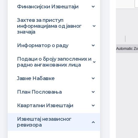
Финансијски Извештаји
Захтeв за приступ
информацијама од јавног
значаја
Информатор о раду
Подаци о броју запослених и
радно ангажованих лица
Јавне Набавке
План Пословања
Квартални Извештаји
Извештај независног
ревизора