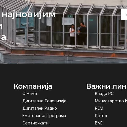
 најновијим
и
ма
Компанија
Важни лин
О Нама
Влада РС
Дигитална Телевизија
Министарство 
Дигитални Радио
РЕМ
Емитовање Програма
Рател
Сертификати
BNE