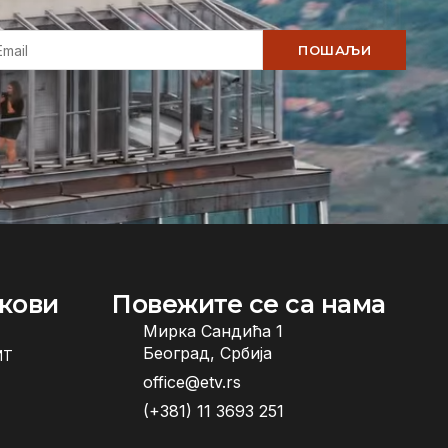
ПОШАЉИ
кови
Повежите се са нама
Мирка Сандића 1
Београд, Србија
ИТ
office@etv.rs
(+381) 11 3693 251