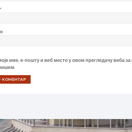
*
то
моје име, е-пошту и веб место у овом прегледачу веба за
ришем.