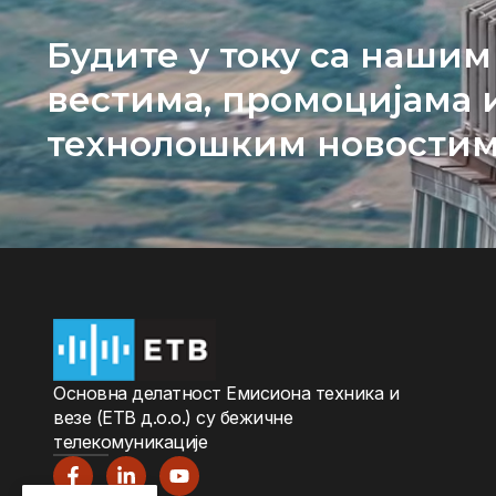
Будите у току са нашим
вестима, промоцијама 
технолошким новости
Oсновна дeлатност Eмисиона тeхника и
вeзe (ETВ д.о.о.) су бeжичнe
тeлeкомуникацијe