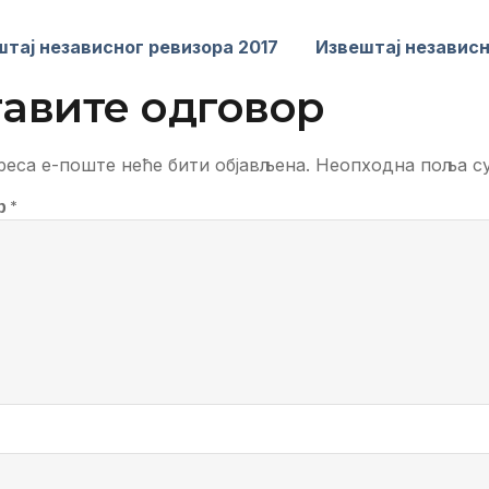
тај независног ревизора 2017
Извештај независн
авите одговор
еса е-поште неће бити објављена.
Неопходна поља с
р
*