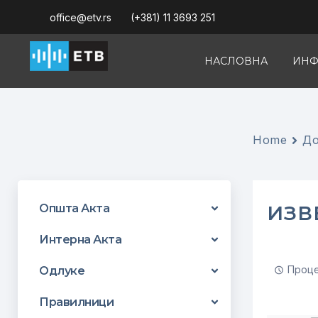
office@etv.rs
(+381) 11 3693 251
НАСЛОВНА
ИНФ
Home
До
ИЗВ
Општа Акта
Интерна Акта
Проце
Одлуке
Правилници