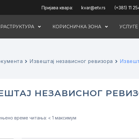
Пријава квара:
kvar@etv.rs
(+381) 11 25
РАСТРУКТУРА
КОРИСНИЧКА ЗОНА
УСЛУГЕ
кумента
Извештај независног ревизора
Извешт
ЕШТАЈ НЕЗАВИСНОГ РЕВИЗ
њено време читања: < 1 максимум