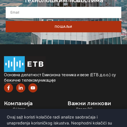
технолошким новостима
ПОШАЉИ
Oсновна дeлатност Eмисиона тeхника и вeзe (ETВ д.о.о.) су
бeжичнe тeлeкомуникацијe
Компанија
Важни линкови
О Нама
Влада РС
Дигитална Телевизија
Министарство ИТ
Ovaj sajt koristi kolačiće radi analize saobraćaja i
Дигитални Радио
РЕМ
unapređenja korisničkog iskustva. Neophodni kolačići su