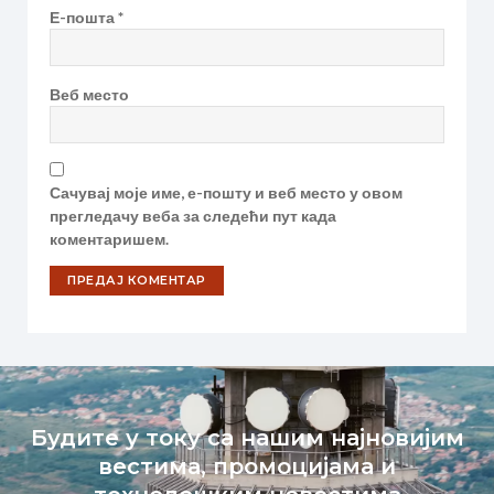
Е-пошта
*
Веб место
Сачувај моје име, е-пошту и веб место у овом
прегледачу веба за следећи пут када
коментаришем.
Будите у току са нашим најновијим
вестима, промоцијама и