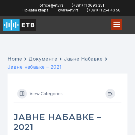
office@etv.rs
(+381) 11 3693 251
Пријава квара:
kvar@etv.rs
(+381) 11 254 43 58
Home
Документа
Јавне Набавке
Јавне набавке – 2021
View Categories
ЈАВНЕ НАБАВКЕ –
2021