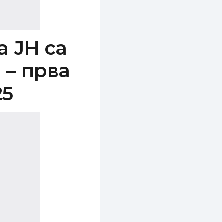
а ЈН са
 – прва
25