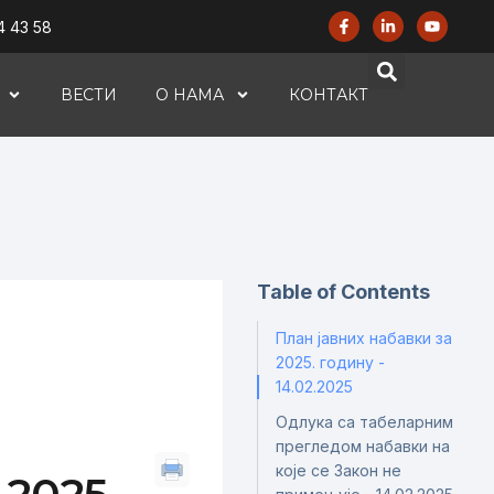
4 43 58
ВЕСТИ
О НАМА
КОНТАКТ
Table of Contents
План јавних набавки за
2025. годину -
14.02.2025
Одлука са табеларним
прегледом набавки на
које се Закон не