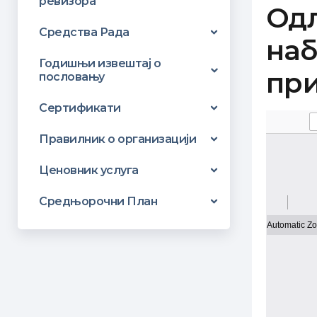
ревизора
Одл
Средства Рада
наб
Годишњи извештај о
при
пословању
Сертификати
Правилник о организацији
Ценовник услуга
Средњорочни План