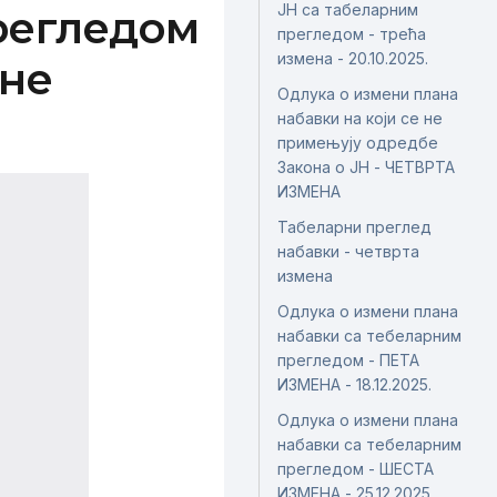
ЈН са табеларним
регледом
прегледом - трећа
измена - 20.10.2025.
 не
Одлука о измени плана
набавки на који се не
примењују одредбе
Закона о ЈН - ЧЕТВРТА
ИЗМЕНА
Табеларни преглед
набавки - четврта
измена
Одлука о измени плана
набавки са тебеларним
прегледом - ПЕТА
ИЗМЕНА - 18.12.2025.
Одлука о измени плана
набавки са тебеларним
прегледом - ШЕСТА
ИЗМЕНА - 25.12.2025.