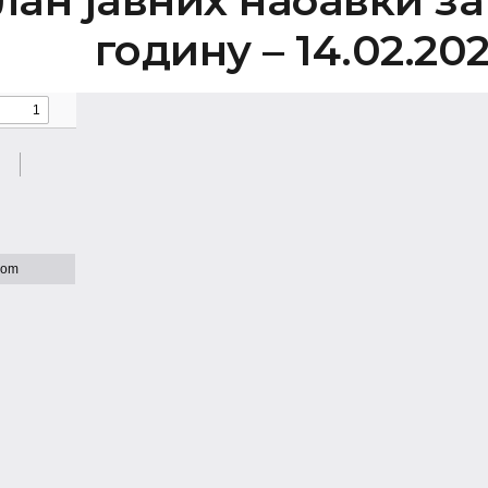
лан јавних набавки за
годину – 14.02.20