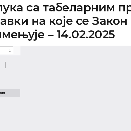
ука са табеларним п
авки на које се Закон
мењује – 14.02.2025