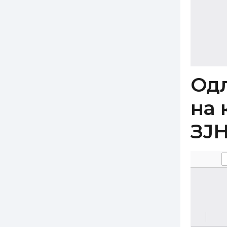
Одл
на 
ЗЈН