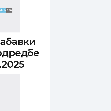
набавки
 одредбе
.2025