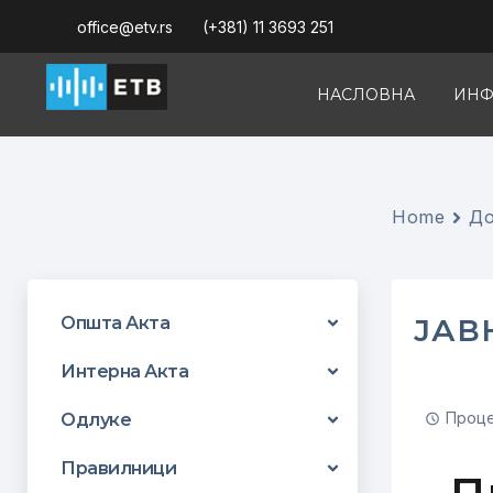
office@etv.rs
(+381) 11 3693 251
НАСЛОВНА
ИНФ
Home
До
ЈАВ
Општа Акта
Интерна Акта
Проце
Одлуке
Правилници