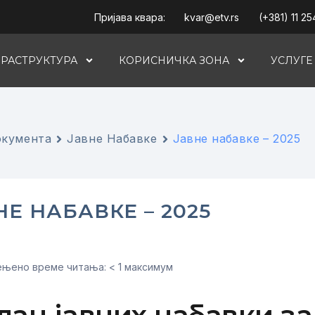
Пријава квара:
kvar@etv.rs
(+381) 11 25
РАСТРУКТУРА
КОРИСНИЧКА ЗОНА
УСЛУГЕ
кумента
Јавне Набавке
Јавне набавке – 2025
НЕ НАБАВКЕ – 2025
њено време читања: < 1 максимум