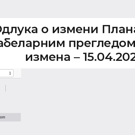
длука о измени План
абеларним прегледом
измена – 15.04.20