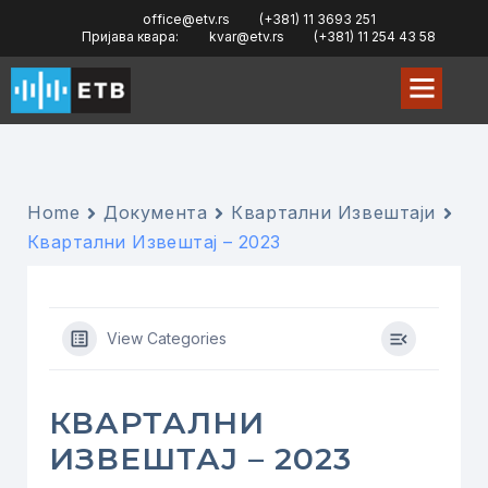
office@etv.rs
(+381) 11 3693 251
Пријава квара:
kvar@etv.rs
(+381) 11 254 43 58
Home
Документа
Квартални Извештаји
Квартални Извештај – 2023
View Categories
КВАРТАЛНИ
ИЗВЕШТАЈ – 2023