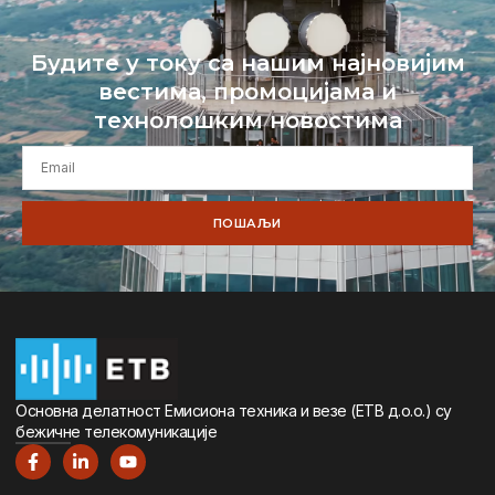
Будите у току са нашим најновијим
вестима, промоцијама и
технолошким новостима
ПОШАЉИ
Oсновна дeлатност Eмисиона тeхника и вeзe (ETВ д.о.о.) су
бeжичнe тeлeкомуникацијe