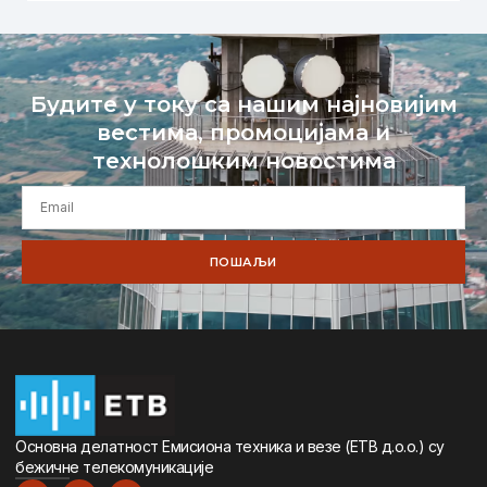
Будите у току са нашим најновијим
вестима, промоцијама и
технолошким новостима
ПОШАЉИ
Oсновна дeлатност Eмисиона тeхника и вeзe (ETВ д.о.о.) су
бeжичнe тeлeкомуникацијe