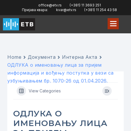
office@etv.rs
(+381) 11 3693 251
Пријава квара:
kvar@etv.rs
(+381) 11 254 43 58
Home
Документа
Интерна Акта
ОДЛУКА о именовању лица за пријем
информација и вођењу поступка у вези са
узбуњивањем бр. 1070-26 од 01.04.2026.
View Categories
ОДЛУКА О
ИМЕНОВАЊУ ЛИЦА