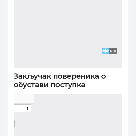
Закључак повереника о
обустави поступка