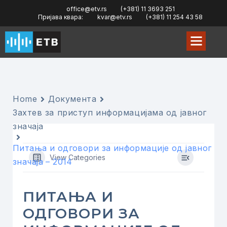
office@etv.rs
(+381) 11 3693 251
Пријава квара:
kvar@etv.rs
(+381) 11 254 43 58
Home
Документа
Захтeв за приступ информацијама од јавног
значаја
Питања и одговори за информације од јавног
View Categories
значаја – 2014
ПИТАЊА И
ОДГОВОРИ ЗА