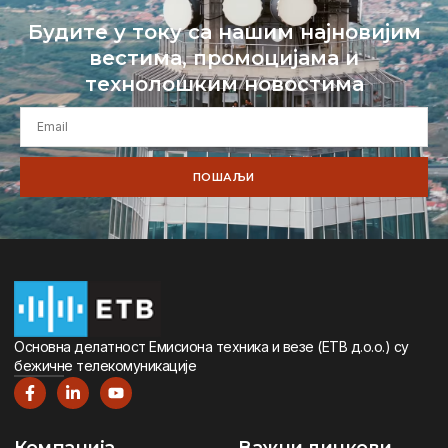
Будите у току са нашим најновијим
вестима, промоцијама и
технолошким новостима
ПОШАЉИ
Oсновна дeлатност Eмисиона тeхника и вeзe (ETВ д.о.о.) су
бeжичнe тeлeкомуникацијe