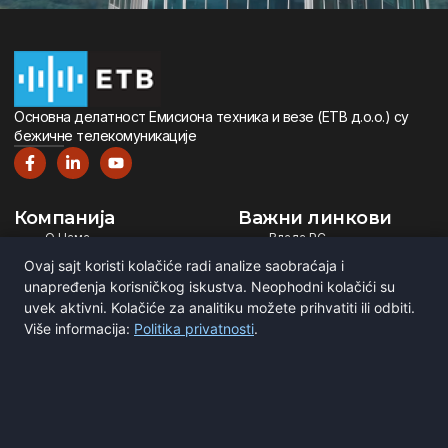
Oсновна дeлатност Eмисиона тeхника и вeзe (ETВ д.о.о.) су
бeжичнe тeлeкомуникацијe
Компанија
Важни линкови
О Нама
Влада РС
Дигитална Телевизија
Министарство ИТ
Ovaj sajt koristi kolačiće radi analize saobraćaja i
Дигитални Радио
РЕМ
unapređenja korisničkog iskustva. Neophodni kolačići su
uvek aktivni. Kolačiće za analitiku možete prihvatiti ili odbiti.
Емитовање Програма
Рател
Više informacija:
Politika privatnosti
.
Сертификати
BNE
ITU
Повежите се са нама
Мирка Сандића 1
Београд, Србија