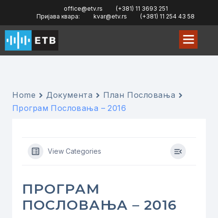
office@etv.rs
(+381) 11 3693 251
Пријава квара:
kvar@etv.rs
(+381) 11 254 43 58
Home
Документа
План Пословања
Програм Пословања – 2016
View Categories
ПРОГРАМ
ПОСЛОВАЊА – 2016