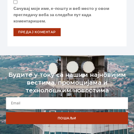
Сачувај моје име, е-пошту и веб место у овом
прегледачу веба за следећи пут када
коментаришем.
Будите у току са нашим најновијим
вестима, промоцијама и
технолошким новостима
ПОШАЉИ