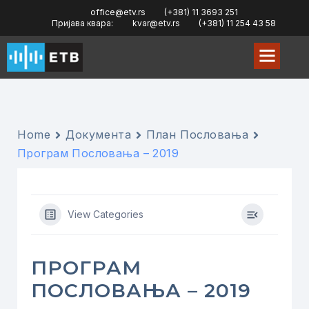
office@etv.rs
(+381) 11 3693 251
Пријава квара:
kvar@etv.rs
(+381) 11 254 43 58
Home
Документа
План Пословања
Програм Пословања – 2019
View Categories
ПРОГРАМ
ПОСЛОВАЊА – 2019