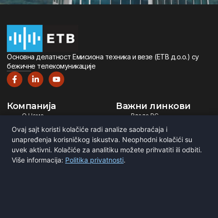
Oсновна дeлатност Eмисиона тeхника и вeзe (ETВ д.о.о.) су
бeжичнe тeлeкомуникацијe
Компанија
Важни линкови
О Нама
Влада РС
Дигитална Телевизија
Министарство ИТ
Ovaj sajt koristi kolačiće radi analize saobraćaja i
Дигитални Радио
РЕМ
unapređenja korisničkog iskustva. Neophodni kolačići su
uvek aktivni. Kolačiće za analitiku možete prihvatiti ili odbiti.
Емитовање Програма
Рател
Više informacija:
Politika privatnosti
.
Сертификати
BNE
ITU
Повежите се са нама
Мирка Сандића 1
Београд, Србија