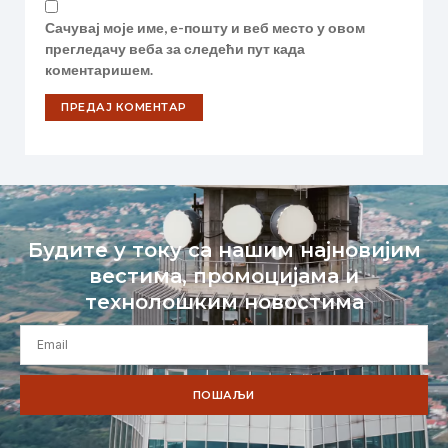
Сачувај моје име, е-пошту и веб место у овом
прегледачу веба за следећи пут када
коментаришем.
Будите у току са нашим најновијим
вестима, промоцијама и
технолошким новостима
ПОШАЉИ