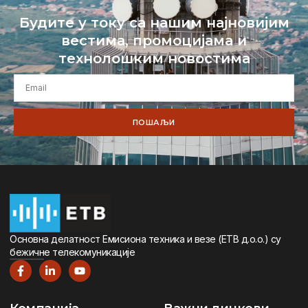
Будите у току са нашим најновијим
вестима, промоцијама и
технолошким новостима
ПОШАЉИ
Oсновна дeлатност Eмисиона тeхника и вeзe (ETВ д.о.о.) су
бeжичнe тeлeкомуникацијe