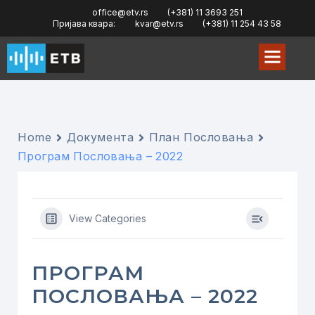
office@etv.rs
(+381) 11 3693 251
Пријава квара:
kvar@etv.rs
(+381) 11 254 43 58
Home
Документа
План Пословања
Програм Пословања – 2022
View Categories
ПРОГРАМ
ПОСЛОВАЊА – 2022