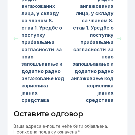
ангажованих
ангажованих
лица, у складу
лица, у складу
са чланом 8.
са чланом 8.
став 1. Уредбе о
став 1. Уредбе о
поступку
поступку
прибављања
прибављања
сагласности за
сагласности за
ново
ново
запошљавање и
запошљавање и
додатно радно
додатно радно
ангажовање код
ангажовање код
корисника
корисника
јавних
јавних
средстава
средстава
Оставите одговор
Ваша адреса е-поште неће бити објављена.
Неопходна поља су означена
*