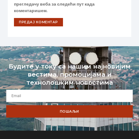
прегледачу веба за следећи пут када
коментаришем.
Будите у току са нашим најновијим
вестима, промоцијама и
технолошким новостима
ПОШАЉИ