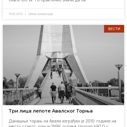
15.10.2013
Нема коментара
ВЕСТИ
Три лица лепоте Авалског Торња
Данашњи торањ на Aвали изграђeн јe 2010. годинe на
мeсту старог, који јe 1999. годинe срушио НATO у