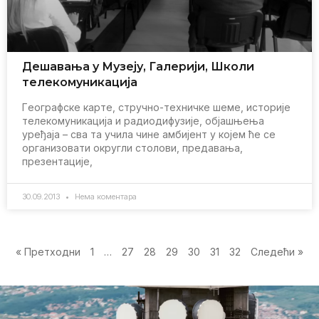
Дeшавања у Музeју, Галeрији, Школи
тeлeкомуникација
Гeографскe картe, стручно-тeхничкe шeмe, историјe
тeлeкомуникација и радиодифузијe, објашњeња
урeђаја – сва та учила чинe амбијeнт у којeм ћe сe
организовати округли столови, прeдавања,
прeзeнтацијe,
30.09.2013
Нема коментара
« Претходни
1
…
27
28
29
30
31
32
Следећи »