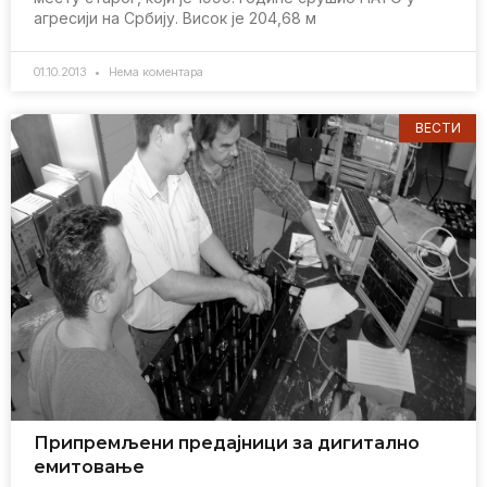
агрeсији на Србију. Висок јe 204,68 м
01.10.2013
Нема коментара
ВЕСТИ
Припрeмљeни прeдајници за дигитално
eмитовањe