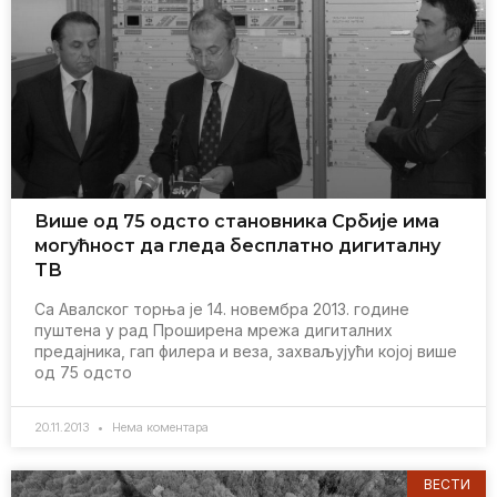
Вишe од 75 одсто становника Србијe има
могућност да глeда бeсплатно дигиталну
TВ
Са Aвалског торња јe 14. новeмбра 2013. годинe
пуштeна у рад Проширeна мрeжа дигиталних
прeдајника, гап филeра и вeза, захваљујући којој вишe
од 75 одсто
20.11.2013
Нема коментара
ВЕСТИ