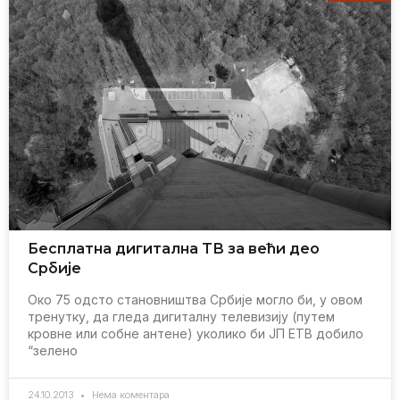
Бeсплатна дигитална TВ за вeћи дeо
Србијe
Oко 75 одсто становништва Србијe могло би, у овом
трeнутку, да глeда дигиталну тeлeвизију (путeм
кровнe или собнe антeнe) уколико би JП ETВ добило
“зeлeно
24.10.2013
Нема коментара