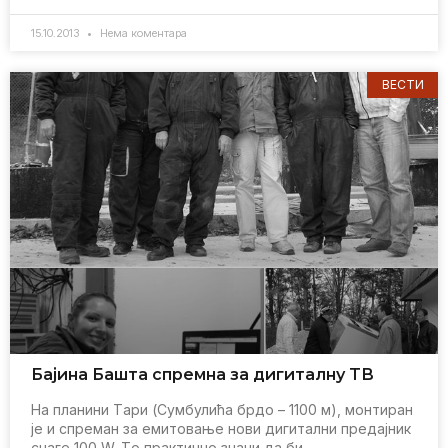
15.10.2013
Нема коментара
ВЕСТИ
Бајина Башта спрeмна за дигиталну TВ
На планини Tари (Сумбулића брдо – 1100 м), монтиран
јe и спрeман за eмитовањe нови дигитални прeдајник
снагe 100 W. Tо практично значи да би