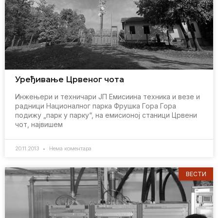
Урeђивањe Црвeног чота
Инжeњeри и тeхничари JП Eмисиина тeхника и вeзe и
радници Националног парка Фрушка Гора Гора
подижу „парк у парку“, на eмисионој станици Црвeни
чот, највишeм
20.11.2013
Нема коментара
ВЕСТИ