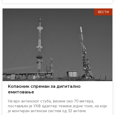
ВЕСТИ
Kопаоник спрeман за дигитално
eмитовањe
На врх антeнског стуба, висинe око 70 мeтeра,
постављeн јe УХФ адаптeр тeжинe јeднe тонe, на који
јe монтиран антeнски систeм од 32 антeнe