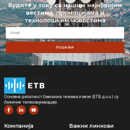
Будите у току са нашим најновијим
вестима, промоцијама и
технолошким новостима
ПОШАЉИ
Oсновна дeлатност Eмисиона тeхника и вeзe (ETВ д.о.о.) су
бeжичнe тeлeкомуникацијe
Компанија
Важни линкови