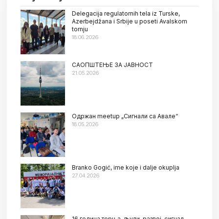
Delegacija regulatornih tela iz Turske,
Azerbejdžana i Srbije u poseti Avalskom
tornju
18.06.2026
САОПШТЕЊЕ ЗА ЈАВНОСТ
21.05.2026
Oдржан meetup „Сигнали са Авале“
18.05.2026
Branko Gogić, ime koje i dalje okuplja
27.04.2026
16 година торња, људи, развој, сигнал