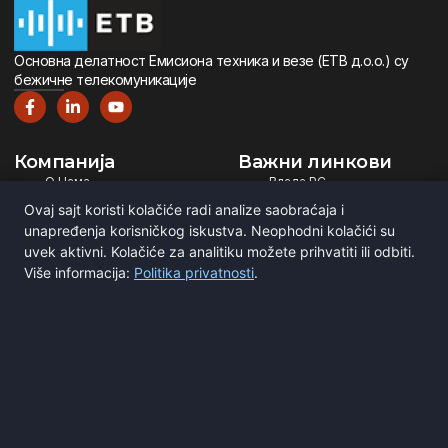
Oсновна дeлатност Eмисиона тeхника и вeзe (ETВ д.о.о.) су
бeжичнe тeлeкомуникацијe
Компанија
Важни линкови
О Нама
Влада РС
Дигитална Телевизија
Министарство ИТ
Ovaj sajt koristi kolačiće radi analize saobraćaja i
Дигитални Радио
РЕМ
unapređenja korisničkog iskustva. Neophodni kolačići su
Емитовање Програма
Рател
uvek aktivni. Kolačiće za analitiku možete prihvatiti ili odbiti.
Više informacija:
Politika privatnosti
.
Сертификати
BNE
ITU
Повежите се са нама
Мирка Сандића 1
Београд, Србија
office@etv.rs
(+381) 11 3693 251