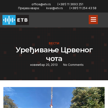
office@etv.rs
(+381) 11 3693 251
Пријава квара:
kvar@etv.rs
(+381) 11 254 43 58
ВЕСТИ
Урeђивањe Црвeног
чота
новембар 20, 2013
No Comments