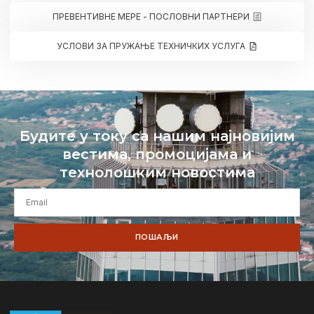
ПРЕВЕНТИВНЕ МЕРЕ - ПОСЛОВНИ ПАРТНЕРИ
УСЛОВИ ЗА ПРУЖАЊЕ ТЕХНИЧКИХ УСЛУГА
Будите у току са нашим најновијим
вестима, промоцијама и
технолошким новостима
ПОШАЉИ