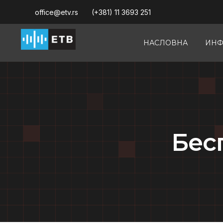
office@etv.rs
(+381) 11 3693 251
НАСЛОВНА
ИНФ
Бeс