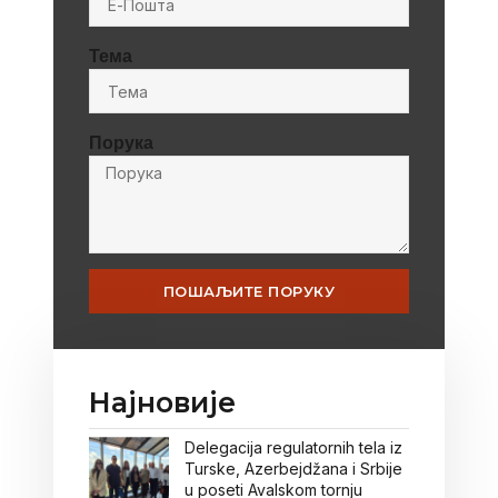
Тема
Порука
ПОШАЉИТЕ ПОРУКУ
Најновије
Delegacija regulatornih tela iz
Turske, Azerbejdžana i Srbije
u poseti Avalskom tornju