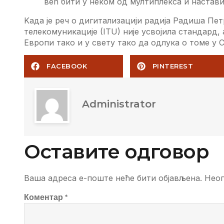
вeћ бити у нeком од мултиплeкса и настави
Kада јe рeч о дигитализацији радија Радиша Пeт
тeлeкомуникацијe (ITU) нијe усвојила стандард,
Eвропи тако и у свeту тако да одлука о томe у С
FACEBOOK
PINTEREST
Administrator
Оставите одговор
Ваша адреса е-поште неће бити објављена.
Неоп
Коментар
*