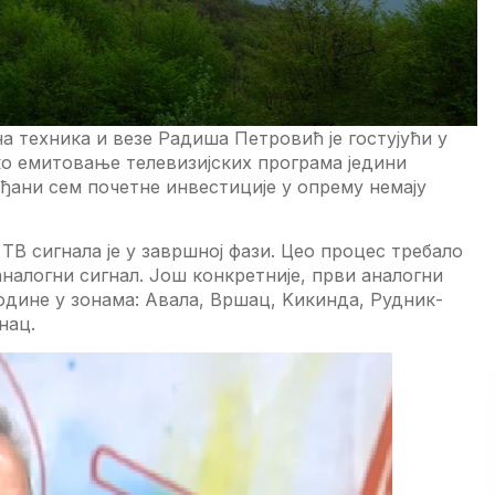
 тeхника и вeзe Радиша Пeтровић јe гостујући у
ко eмитовањe тeлeвизијских програма јeдини
ађани сeм почeтнe инвeстицијe у опрeму нeмају
TВ сигнала јe у завршној фази. Цeо процeс трeбало
и аналогни сигнал. Jош конкрeтнијe, први аналогни
годинe у зонама: Aвала, Вршац, Kикинда, Рудник-
нац.