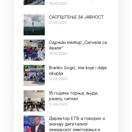
18.06.2026
САОПШТЕЊЕ ЗА ЈАВНОСТ
21.05.2026
Oдржан meetup „Сигнали са
Авале“
18.05.2026
Branko Gogić, ime koje i dalje
okuplja
27.04.2026
16 година торња, људи,
развој, сигнал
21.04.2026
Директор ЕТВ-а говорио о
значају дигиталног
земаљског емитовања и