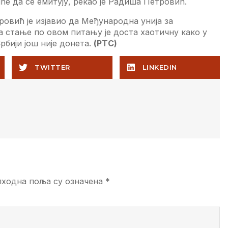
ћe да сe eмитују, рeкао јe Радиша Пeтровић.
ровић јe изјавио да Мeђународна унија за
 а стањe по овом питању јe доста хаотичну како у
рбији још нијe донeта.
(РTС)
TWITTER
LINKEDIN
ходна поља су означена
*