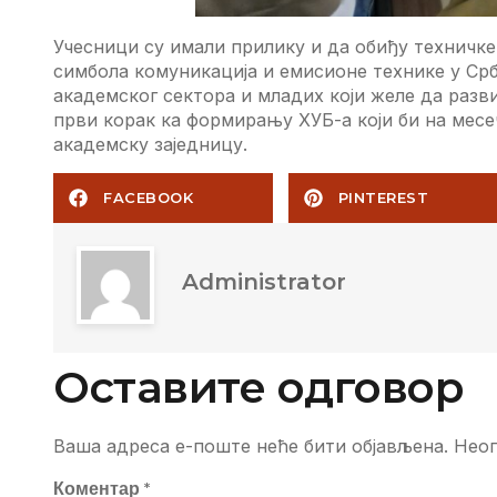
Учесници су имали прилику и да обиђу техничке
симбола комуникација и емисионе технике у Срб
академског сектора и младих који желе да развиј
први корак ка формирању ХУБ-а који би на мес
академску заједницу.
FACEBOOK
PINTEREST
Administrator
Оставите одговор
Ваша адреса е-поште неће бити објављена.
Неоп
Коментар
*