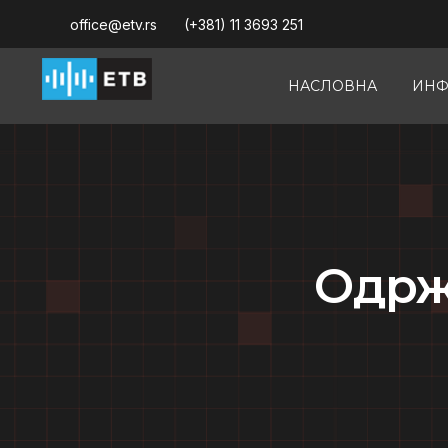
office@etv.rs
(+381) 11 3693 251
НАСЛОВНА
ИНФ
Oдрж