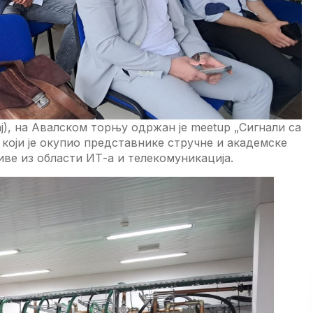
ј), на Авалском торњу одржан је meetup „Сигнали са
 који је окупио представнике стручне и академске
иве из области ИТ-а и телекомуникација.