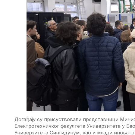
Догађају су присуствовали представници Мини
Електротехничког факултета Универзитета у Бе
Универзитета Сингидунум, као и млади иноватор