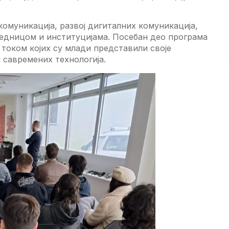
комуникација, развој дигиталних комуникација,
једницом и институцијама. Посебан део програма
, током којих су млади представили своје
и савремених технологија.