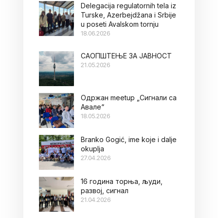
Delegacija regulatornih tela iz
Turske, Azerbejdžana i Srbije
u poseti Avalskom tornju
18.06.2026
САОПШТЕЊЕ ЗА ЈАВНОСТ
21.05.2026
Oдржан meetup „Сигнали са
Авале“
18.05.2026
Branko Gogić, ime koje i dalje
okuplja
27.04.2026
16 година торња, људи,
развој, сигнал
21.04.2026