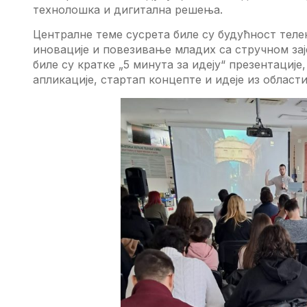
технолошка и дигитална решења.
Централне теме сусрета биле су будућност теле
иновације и повезивање младих са стручном за
биле су кратке „5 минута за идеју“ презентације
апликације, стартап концепте и идеје из област