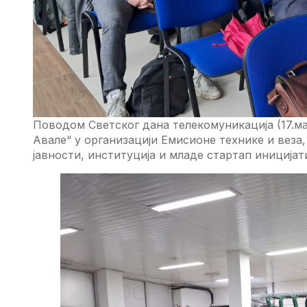
Поводом Светског дана телекомуникација (17.ма
Авале“ у организацији Емисионе технике и веза,
јавности, институција и младе стартап иницијат