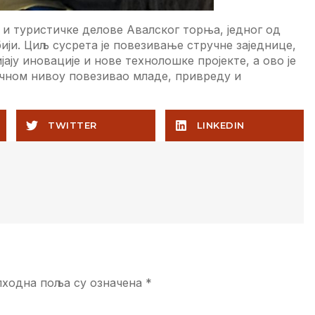
 и туристичке делове Авалског торња, једног од
ији. Циљ сусрета је повезивање стручне заједнице,
ају иновације и нове технолошке пројекте, а ово је
ечном нивоу повезивао младе, привреду и
TWITTER
LINKEDIN
ходна поља су означена
*