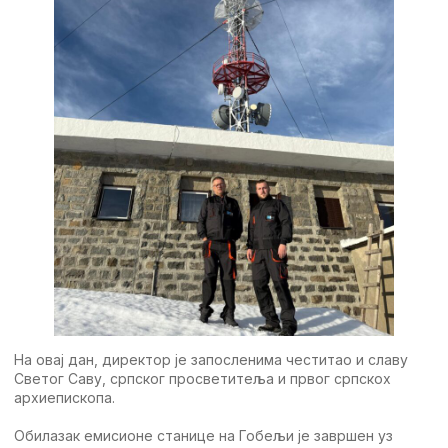
На овај дан, директор је запосленима честитао и славу
Светог Саву, српског просветитеља и првог српскох
архиепископа.
Обилазак емисионе станице на Гобељи је завршен уз