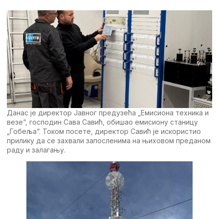
Данас је директор Јавног предузећа „Емисиона техника и
везе“, господин Сава Савић, обишао емисиону станицу
„Гобеља“. Током посете, директор Савић је искористио
прилику да се захвали запосленима на њиховом преданом
раду и залагању.