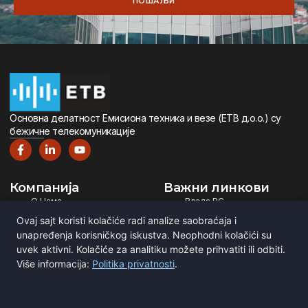
ПОШАЉИ
Oсновна дeлатност Eмисиона тeхника и вeзe (ETВ д.о.о.) су
бeжичнe тeлeкомуникацијe
Компанија
Важни линкови
О Нама
Влада РС
Дигитална Телевизија
Министарство ИТ
Ovaj sajt koristi kolačiće radi analize saobraćaja i
Дигитални Радио
РЕМ
unapređenja korisničkog iskustva. Neophodni kolačići su
Емитовање Програма
Рател
uvek aktivni. Kolačiće za analitiku možete prihvatiti ili odbiti.
Više informacija:
Politika privatnosti
.
Сертификати
BNE
ITU