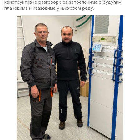
конструктивне разговоре са запосленима о будућим
плановима и изазовима у њиховом раду.