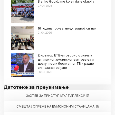
Branko Gogić, ime koje i dalje okuplja
27.04.2026
16 година торња, људи, развој, сигнал
21.04.2026
Директор ЕТВ-а говорио о значају
дигиталног земаљског емитовања и
доступности бесплатног ТВ и радио
сигнала за грађане
09.04.2026
Датотеке за преузимање
ЗАХТЕВ ЗА ПРИСТУП МУЛТИПЛЕКСУ
СМЕШТАЈ ОПРЕМЕ НА ЕМИСИОНИМ СТАНИЦАМА