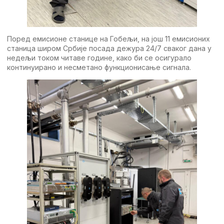
Поред емисионе станице на Гобељи, на још 11 емисионих
станица широм Србије посада дежура 24/7 сваког дана у
недељи током читаве године, како би се осигурало
континуирано и несметано функционисање сигнала.