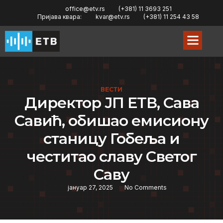
office@etv.rs
(+381) 11 3693 251
Пријава квара:
kvar@etv.rs
(+381) 11 254 43 58
ВЕСТИ
Директор ЈП ЕТВ, Сава
Савић, обишао емисиону
станицу Гобеља и
честитао славу Светог
Саву
јануар 27, 2025
No Comments