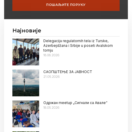
ПОШАЉИТЕ ПОРУКУ
Најновије
Delegacija regulatornih tela iz Turske,
Azerbejdžana i Srbije u poseti Avalskom
tornju
18.06.2026
САОПШТЕЊЕ ЗА ЈАВНОСТ
21.05.2026
Oдржан meetup „Сигнали са Авале“
18.05.2026