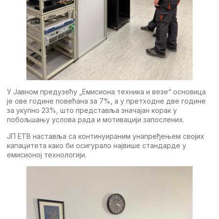
У Јавном предузећу „Емисиона техника и везе“ основица
је ове године повећана за 7%, а у претходне две године
за укупно 23%, што представља значајан корак у
побољшању услова рада и мотивацији запослених.
ЈП ЕТВ наставља са континуираним унапређењем својих
капацитета како би осигурало највише стандарде у
емисионој технологији.