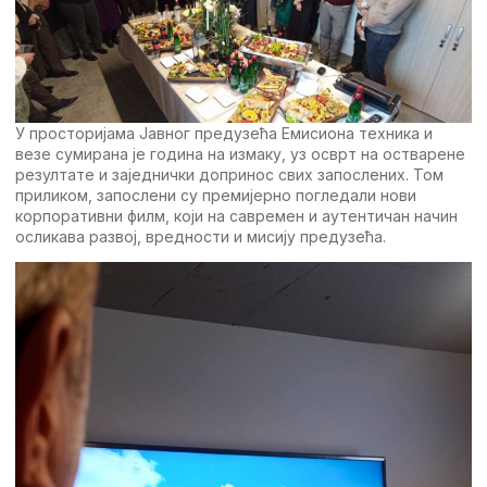
У просторијама Јавног предузећа Емисиона техника и
везе сумирана је година на измаку, уз осврт на остварене
резултате и заједнички допринос свих запослених. Том
приликом, запослени су премијерно погледали нови
корпоративни филм, који на савремен и аутентичан начин
осликава развој, вредности и мисију предузећа.