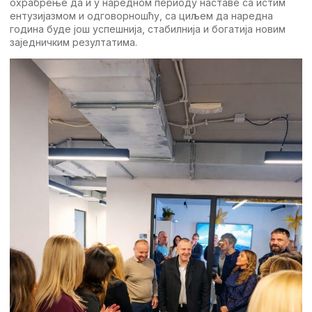
охрабрење да и у наредном периоду наставе са истим
ентузијазмом и одговорношћу, са циљем да наредна
година буде још успешнија, стабилнија и богатија новим
заједничким резултатима.