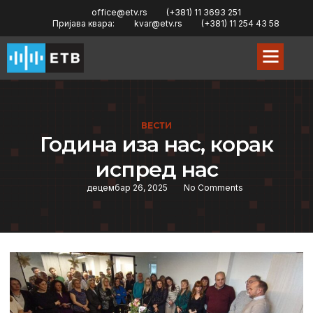
office@etv.rs
(+381) 11 3693 251
Пријава квара:
kvar@etv.rs
(+381) 11 254 43 58
ВЕСТИ
Година иза нас, корак
испред нас
децембар 26, 2025
No Comments