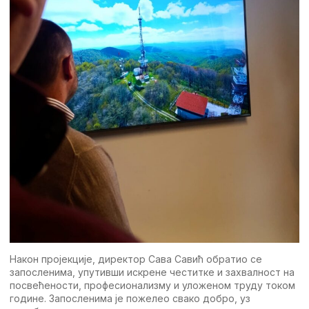
Након пројекције, директор Сава Савић обратио се
запосленима, упутивши искрене честитке и захвалност на
посвећености, професионализму и уложеном труду током
године. Запосленима је пожелео свако добро, уз