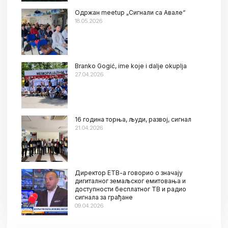
Oдржан meetup „Сигнали са Авале“
18.05.2026
Branko Gogić, ime koje i dalje okuplja
27.04.2026
16 година торња, људи, развој, сигнал
21.04.2026
Директор ЕТВ-а говорио о значају
дигиталног земаљског емитовања и
доступности бесплатног ТВ и радио
сигнала за грађане
09.04.2026