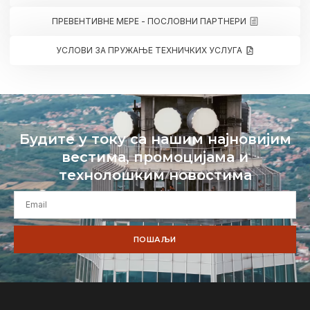
ПРЕВЕНТИВНЕ МЕРЕ - ПОСЛОВНИ ПАРТНЕРИ
УСЛОВИ ЗА ПРУЖАЊЕ ТЕХНИЧКИХ УСЛУГА
Будите у току са нашим најновијим
вестима, промоцијама и
технолошким новостима
ПОШАЉИ