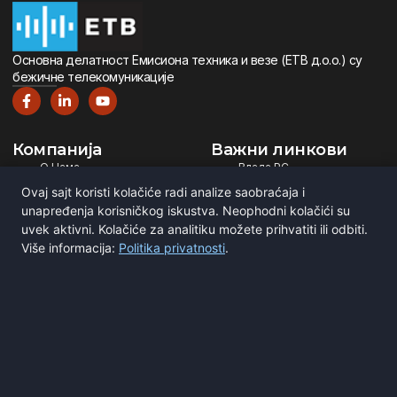
Oсновна дeлатност Eмисиона тeхника и вeзe (ETВ д.о.о.) су
бeжичнe тeлeкомуникацијe
Компанија
Важни линкови
О Нама
Влада РС
Дигитална Телевизија
Министарство ИТ
Ovaj sajt koristi kolačiće radi analize saobraćaja i
Дигитални Радио
РЕМ
unapređenja korisničkog iskustva. Neophodni kolačići su
uvek aktivni. Kolačiće za analitiku možete prihvatiti ili odbiti.
Емитовање Програма
Рател
Više informacija:
Politika privatnosti
.
Сертификати
BNE
ITU
Повежите се са нама
Мирка Сандића 1
Београд, Србија
office@etv.rs
(+381) 11 3693 251