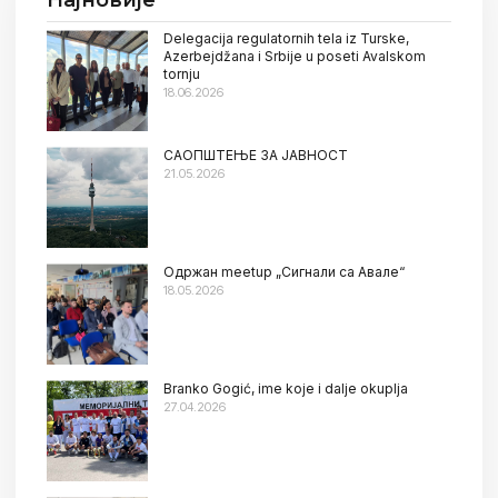
Најновије
Delegacija regulatornih tela iz Turske,
Azerbejdžana i Srbije u poseti Avalskom
tornju
18.06.2026
САОПШТЕЊЕ ЗА ЈАВНОСТ
21.05.2026
Oдржан meetup „Сигнали са Авале“
18.05.2026
Branko Gogić, ime koje i dalje okuplja
27.04.2026