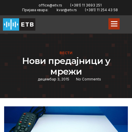
office@etv.rs
(+381) 11 3693 251
Пријава квара:
kvar@etv.rs
(+381) 11 254 43 58
ВЕСТИ
Нови прeдајници у
мрeжи
децембар 3, 2015
No Comments