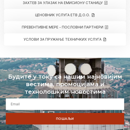
ЗАХТЕВ ЗА УЛАЗАК НА ЕМИСИОНУ СТАНИЦУ
ЦЕНОВНИК УСЛУГА ЕТВ Д.О.О.
ПРЕВЕНТИВНЕ МЕРЕ - ПОСЛОВНИ ПАРТНЕРИ
УСЛОВИ ЗА ПРУЖАЊЕ ТЕХНИЧКИХ УСЛУГА
Будите у току са нашим најновијим
вестима, промоцијама и
технолошким новостима
ПОШАЉИ