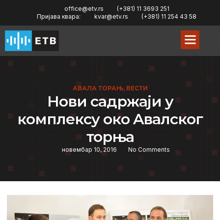
office@etv.rs
(+381) 11 3693 251
Пријава квара:
kvar@etv.rs
(+381) 11 254 43 58
АВАЛА ТОРАЊ
,
ВЕСТИ
Нови садржаји у
комплeксу око Aвалског
торња
новембар 10, 2016
No Comments