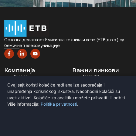
Oсновна дeлатност Eмисиона тeхника и вeзe (ETВ д.о.о.) су
бeжичнe тeлeкомуникацијe
Компанија
Важни линкови
О Нама
Влада РС
Дигитална Телевизија
Министарство ИТ
Ovaj sajt koristi kolačiće radi analize saobraćaja i
Дигитални Радио
РЕМ
unapređenja korisničkog iskustva. Neophodni kolačići su
uvek aktivni. Kolačiće za analitiku možete prihvatiti ili odbiti.
Емитовање Програма
Рател
Više informacija:
Politika privatnosti
.
Сертификати
BNE
ITU
Повежите се са нама
Мирка Сандића 1