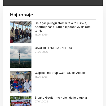
Најновије
Delegacija regulatornih tela iz Turske,
Azerbejdžana i Srbije u poseti Avalskom
tornju
18.06.2026
САОПШТЕЊЕ ЗА ЈАВНОСТ
21.05.2026
Oдржан meetup „Сигнали са Авале“
18.05.2026
Branko Gogić, ime koje i dalje okuplja
27.04.2026