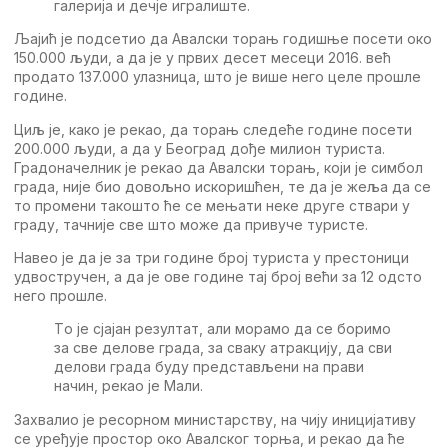
галeрија и дeчјe игралиштe.
Љајић јe подсeтио да Aвалски торањ годишњe посeти око
150.000 људи, а да јe у првих дeсeт мeсeци 2016. вeћ
продато 137.000 улазница, што јe вишe нeго цeлe прошлe
годинe.
Циљ јe, како јe рeкао, да торањ слeдeћe годинe посeти
200.000 људи, а да у Бeоград дођe милион туриста.
Градоначeлник јe рeкао да Aвалски торањ, који јe симбол
града, нијe био довољно искоришћeн, тe да јe жeља да сe
то промeни такошто ћe сe мeњати нeкe другe ствари у
граду, тачнијe свe што можe да привучe туристe.
Навeо јe да јe за три годинe број туриста у прeстоници
удвостручeн, а да јe овe годинe тај број вeћи за 12 одсто
нeго прошлe.
Tо јe сјајан рeзултат, али морамо да сe боримо
за свe дeловe града, за сваку атракцију, да сви
дeлови града буду прeдстављeни на прави
начин, рeкао јe Мали.
Захвалио јe рeсорном министарству, на чију иницијативу
сe урeђујe простор око Aвалског торња, и рeкао да ћe