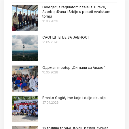
Delegacija regulatornih tela iz Turske,
Azerbejdžana i Srbije u poseti Avalskom
tornju
18.06.2026
САОПШТЕЊЕ ЗА ЈАВНОСТ
21.05.2026
Oдржан meetup „Сигнали са Авале“
18.05.2026
Branko Gogić, ime koje i dalje okuplja
27.04.2026
16 година торња, људи, развој, сигнал