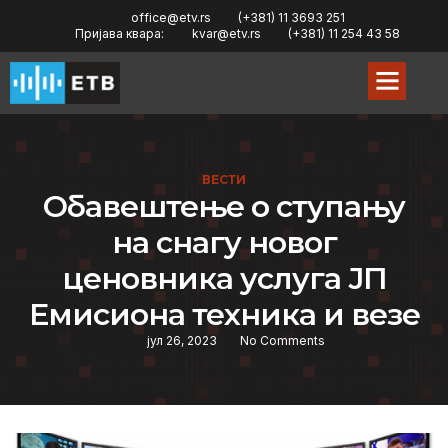
office@etv.rs
(+381) 11 3693 251
Пријава квара:
kvar@etv.rs
(+381) 11 254 43 58
ВЕСТИ
Обавештење о ступању
на снагу новог
ценовника услуга ЈП
Емисиона техника и везе
јул 26, 2023
No Comments