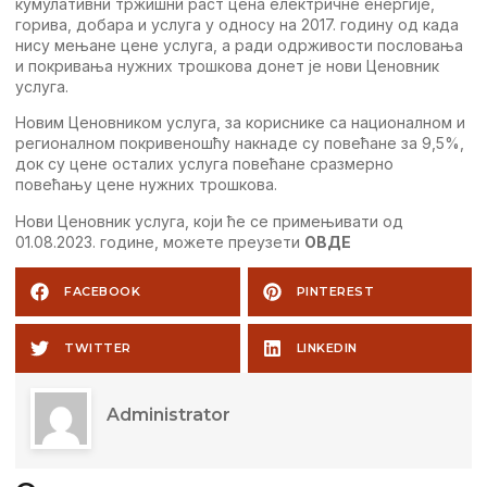
кумулативни тржишни раст цена електричне енергије,
горива, добара и услуга у односу на 2017. годину од када
нису мењане цене услуга, а ради одрживости пословања
и покривања нужних трошкова донет је нови Ценовник
услуга.
Новим Ценовником услуга, за кориснике са националном и
регионалном покривеношћу накнаде су повећане за 9,5%,
док су цене осталих услуга повећане сразмерно
повећању цене нужних трошкова.
Нови Ценовник услуга, који ће се примењивати од
01.08.2023. године, можете преузети
ОВДЕ
FACEBOOK
PINTEREST
TWITTER
LINKEDIN
Administrator