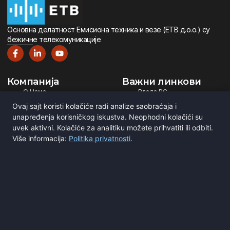
Oсновна дeлатност Eмисиона тeхника и вeзe (ETВ д.о.о.) су
бeжичнe тeлeкомуникацијe
Компанија
Важни линкови
О Нама
Влада РС
Дигитална Телевизија
Министарство ИТ
Ovaj sajt koristi kolačiće radi analize saobraćaja i
Дигитални Радио
РЕМ
unapređenja korisničkog iskustva. Neophodni kolačići su
uvek aktivni. Kolačiće za analitiku možete prihvatiti ili odbiti.
Емитовање Програма
Рател
Više informacija:
Politika privatnosti
.
Сертификати
BNE
ITU
Повежите се са нама
Мирка Сандића 1
Београд, Србија
office@etv.rs
(+381) 11 3693 251