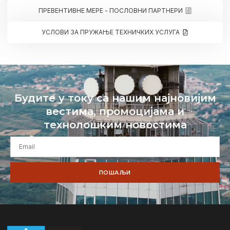
ПРЕВЕНТИВНЕ МЕРЕ - ПОСЛОВНИ ПАРТНЕРИ
УСЛОВИ ЗА ПРУЖАЊЕ ТЕХНИЧКИХ УСЛУГА
Будите у току са нашим најновијим
вестима, промоцијама и
технолошким новостима
ПОШАЉИ