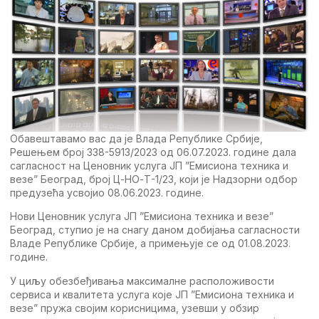
Обавештавамо вас да је Влада Републике Србије,
Решењем број 338-5913/2023 од 06.07.2023. године дала
сагласност на Ценовник услуга ЈП ”Емисиона техника и
везе” Београд, број Ц-НО-Т-1/23, који је Надзорни одбор
предузећа усвојиo 08.06.2023. године.
Нови Ценовник услуга ЈП ”Емисиона техника и везе”
Београд, ступио је на снагу даном добијања сагласности
Владе Републике Србије, а примењује се од 01.08.2023.
године.
У циљу обезбеђивања максималне расположивости
сервиса и квалитета услуга које ЈП ”Емисиона техника и
везе” пружа својим корисницима, узевши у обзир