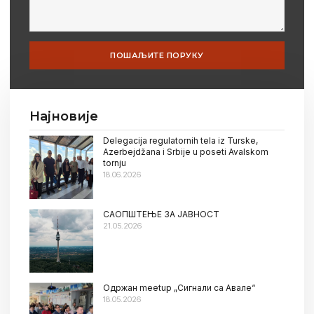
ПОШАЉИТЕ ПОРУКУ
Најновије
Delegacija regulatornih tela iz Turske,
Azerbejdžana i Srbije u poseti Avalskom
tornju
18.06.2026
САОПШТЕЊЕ ЗА ЈАВНОСТ
21.05.2026
Oдржан meetup „Сигнали са Авале“
18.05.2026