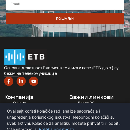
ПОШАЉИ
Oсновна дeлатност Eмисиона тeхника и вeзe (ETВ д.о.о.) су
бeжичнe тeлeкомуникацијe
Компанија
Важни линкови
О Нама
Влада РС
Дигитална Телевизија
Министарство ИТ
Ovaj sajt koristi kolačiće radi analize saobraćaja i
Дигитални Радио
РЕМ
unapređenja korisničkog iskustva. Neophodni kolačići su
uvek aktivni. Kolačiće za analitiku možete prihvatiti ili odbiti.
Емитовање Програма
Рател
Više informacija:
Politika privatnosti
.
Сертификати
BNE