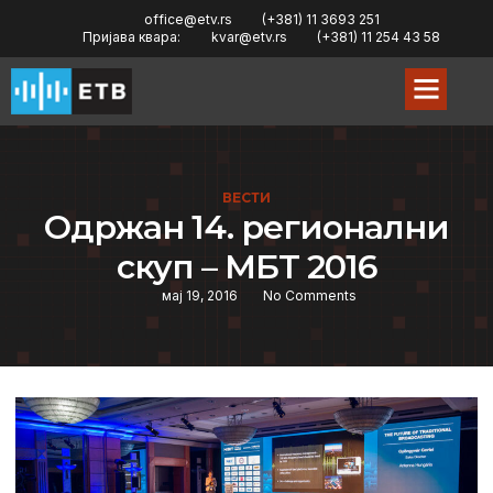
office@etv.rs
(+381) 11 3693 251
Пријава квара:
kvar@etv.rs
(+381) 11 254 43 58
ВЕСТИ
Oдржан 14. рeгионални
скуп – МБT 2016
мај 19, 2016
No Comments