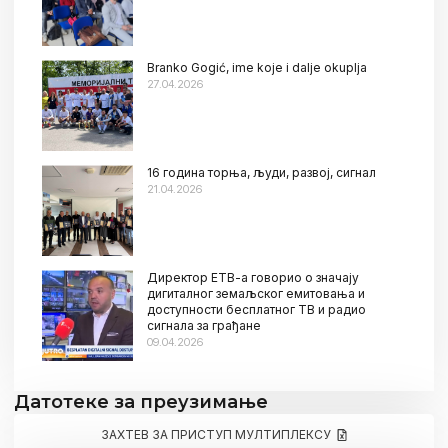
Branko Gogić, ime koje i dalje okuplja
27.04.2026
16 година торња, људи, развој, сигнал
21.04.2026
Директор ЕТВ-а говорио о значају
дигиталног земаљског емитовања и
доступности бесплатног ТВ и радио
сигнала за грађане
09.04.2026
Датотеке за преузимање
ЗАХТЕВ ЗА ПРИСТУП МУЛТИПЛЕКСУ