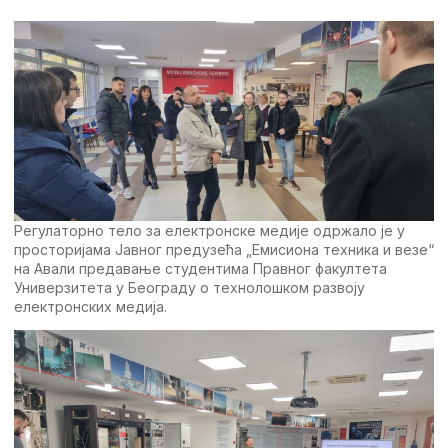
Регулаторно тело за електронске медије одржало је у
просторијама Јавног предузећа „Емисиона техника и везе“
на Авали предавање студентима Правног факултета
Универзитета у Београду о технолошком развоју
електронских медија.