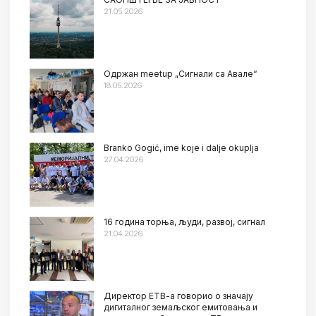
21.05.2026
Oдржан meetup „Сигнали са Авале“
18.05.2026
Branko Gogić, ime koje i dalje okuplja
27.04.2026
16 година торња, људи, развој, сигнал
21.04.2026
Директор ЕТВ-а говорио о значају
дигиталног земаљског емитовања и