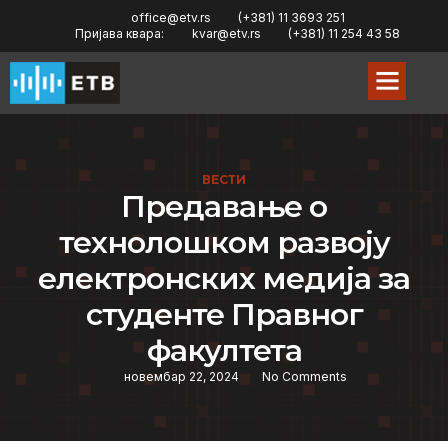
office@etv.rs
(+381) 11 3693 251
Пријава квара:
kvar@etv.rs
(+381) 11 254 43 58
ВЕСТИ
Предавање о
технолошком развоју
електронских медија за
студенте Правног
факултета
новембар 22, 2024
No Comments