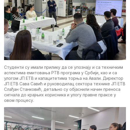
Студенти су имали прилику да се упознају и са техничким
аспектима емитовања РТВ програма у Србији, као и са
улогом ЈП ЕТВ и капацитетима торња на Авали. Директор
ЈП ЕТВ Сава Савић и руководилац сектора технике ЈП ЕТВ
Слађан Станковић, детаљно су објаснили начин преноса
сигнала до крајњих корисника и улогу правне праксе у
овом процесу.