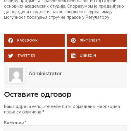
оквиру предмета Правне вештине на четвртој години
основних академских студија. Споразумом је предвиђено
да поједини студенти, након завршеног курса, имају
могућност похађања стручне праксе у Регулатору.
FACEBOOK
PINTEREST
TWITTER
LINKEDIN
Administrator
Оставите одговор
Ваша адреса е-поште неће бити објављена.
Неопходна
поља су означена
*
Коментар
*