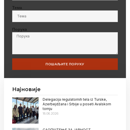
Тема
Порука
ПОШАЉИТЕ ПОРУКУ
Најновије
Delegacija regulatornih tela iz Turske,
Azerbejdžana i Srbije u poseti Avalskom
tornju
18.06.2026
САОПШТЕЊЕ ЗА ЈАВНОСТ