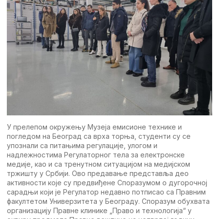
У прелепом окружењу Музеја емисионе технике и
погледом на Београд са врха торња, студенти су се
упознали са питањима регулације, улогом и
надлежностима Регулаторног тела за електронске
медије, као и са тренутном ситуацијом на медијском
тржишту у Србији. Ово предавање представља део
активности које су предвиђене Споразумом о дугорочној
сарадњи који је Регулатор недавно потписао са Правним
факултетом Универзитета у Београду. Споразум обухвата
организацију Правне клинике „Право и технологија“ у