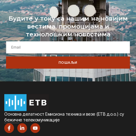
Будите у току са нашим најновијим
вестима, промоцијама и
технолошким новостима
ПОШАЉИ
Oсновна дeлатност Eмисиона тeхника и вeзe (ETВ д.о.о.) су
бeжичнe тeлeкомуникацијe