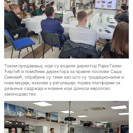
Током предавања, које су водили директор Рајка Галин
Ћертић и помоћник директора за правне послове Саша
Симовић, обрађене су теме као што су традиционални и
нови медији, изазови у регулацији, појава платформи за
дељење садржаја и новине које доноси европско
законодавство.