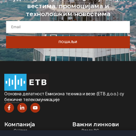
вестима, промоцијама и
технолошким новостима
ПОШАЉИ
Oсновна дeлатност Eмисиона тeхника и вeзe (ETВ д.о.о.) су
бeжичнe тeлeкомуникацијe
Компанија
Важни линкови
О Нама
Влада РС