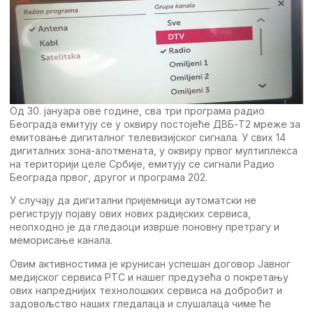
Од 30. јануара ове године, сва три програма радио
Београда емитују се у оквиру постојеће ДВБ-Т2 мреже за
емитовање дигиталног телевизијског сигнала. У свих 14
дигиталних зона-алотмената, у оквиру првог мултиплекса
на територији целе Србије, емитују се сигнали Радио
Београда првог, другог и програма 202.
У случају да дигитални пријемници аутоматски не
региструју појаву ових нових радијских сервиса,
неопходно је да гледаоци изврше поновну претрагу и
меморисање канала.
Овим активностима је крунисан успешан договор Јавног
медијског сервиса РТС и нашег предузећа о покретању
ових напреднијих технолошких сервиса на добробит и
задовољство наших гледалаца и слушалаца чиме ће