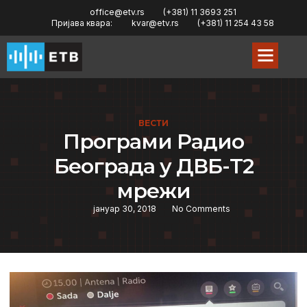
office@etv.rs
(+381) 11 3693 251
Пријава квара:
kvar@etv.rs
(+381) 11 254 43 58
ВЕСТИ
Програми Радио
Београда у ДВБ-Т2
мрежи
јануар 30, 2018
No Comments