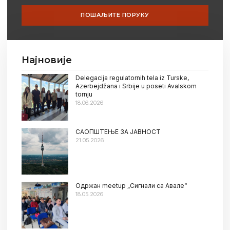
ПОШАЉИТЕ ПОРУКУ
Најновије
Delegacija regulatornih tela iz Turske,
Azerbejdžana i Srbije u poseti Avalskom
tornju
18.06.2026
САОПШТЕЊЕ ЗА ЈАВНОСТ
21.05.2026
Oдржан meetup „Сигнали са Авале“
18.05.2026