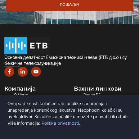
ПОШАЉИ
Oсновна дeлатност Eмисиона тeхника и вeзe (ETВ д.о.о.) су
бeжичнe тeлeкомуникацијe
Компанија
Важни линкови
О Нама
Влада РС
Дигитална Телевизија
Министарство ИТ
Ovaj sajt koristi kolačiće radi analize saobraćaja i
Дигитални Радио
РЕМ
unapređenja korisničkog iskustva. Neophodni kolačići su
Емитовање Програма
Рател
uvek aktivni. Kolačiće za analitiku možete prihvatiti ili odbiti.
Više informacija:
Politika privatnosti
.
Сертификати
BNE
ITU