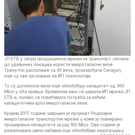
ЈП ЕТВ у својој продукционој мрежи за транспорт сигнала
до удаљених локација користи микроталасне везе.
Тренутно располаже са 45 веза, произвођача Ceragon,
које су све засноване на ИП технологији.
То су дуплексне везе које обезбеђују капацитет од 360
Mb/s у оба правца. Временом како се ширила ИП мрежа ЈП
ЕТВ-а, полако се повећавала потреба за већим
капацитетима кроз микроталасне везе.
Крајем 2017. године завршен је пројекат Редизајна
микроталасне транспортне мреже у коме је планирано
проширење капацитета за још 160 Mb/s. Ове године је
реализована јавна набавка која обезбеђије надоградњу