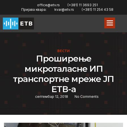
office@etv.rs
(+381) 11 3693 251
Пријава квара:
kvar@etv.rs
(+381) 11 254 43 58
ВЕСТИ
Проширење
микроталасне ИП
транспортне мреже ЈП
ЕТВ-а
септембар 12, 2018
No Comments