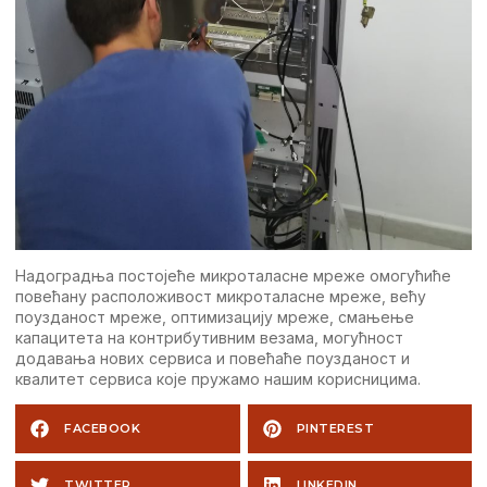
Надоградња постојеће микроталасне мреже омогућиће
повећану расположивост микроталасне мреже, већу
поузданост мреже, оптимизацију мреже, смањење
капацитета на контрибутивним везама, могућност
додавања нових сервиса и повећаће поузданост и
квалитет сервиса које пружамо нашим корисницима.
FACEBOOK
PINTEREST
TWITTER
LINKEDIN