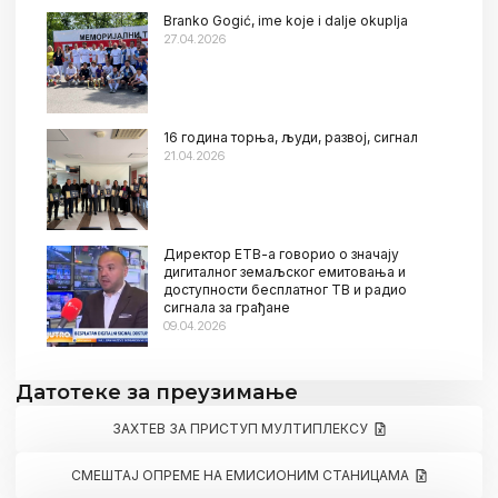
Branko Gogić, ime koje i dalje okuplja
27.04.2026
16 година торња, људи, развој, сигнал
21.04.2026
Директор ЕТВ-а говорио о значају
дигиталног земаљског емитовања и
доступности бесплатног ТВ и радио
сигнала за грађане
09.04.2026
Датотеке за преузимање
ЗАХТЕВ ЗА ПРИСТУП МУЛТИПЛЕКСУ
СМЕШТАЈ ОПРЕМЕ НА ЕМИСИОНИМ СТАНИЦАМА