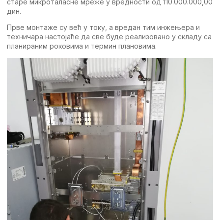
старе микроталасне мреже у вредности од 110.000.000,00
дин.
Прве монтаже су већ у току, а вредан тим инжењера и
техничара настојаће да све буде реализовано у складу са
планираним роковима и термин плановима.