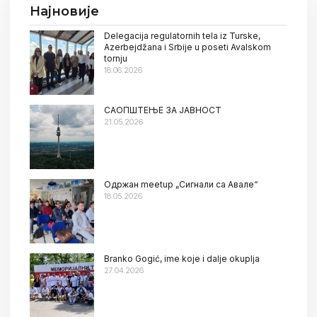
Најновије
Delegacija regulatornih tela iz Turske,
Azerbejdžana i Srbije u poseti Avalskom
tornju
18.06.2026
САОПШТЕЊЕ ЗА ЈАВНОСТ
21.05.2026
Oдржан meetup „Сигнали са Авале“
18.05.2026
Branko Gogić, ime koje i dalje okuplja
27.04.2026