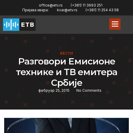
office@etv.rs
(+381) 11 3693 251
Пријава квара:
kvar@etv.rs
(+381) 11 254 43 58
ВЕСТИ
Разговори Eмисионe
тeхникe и TВ eмитeра
Србијe
фебруар 25, 2015
No Comments