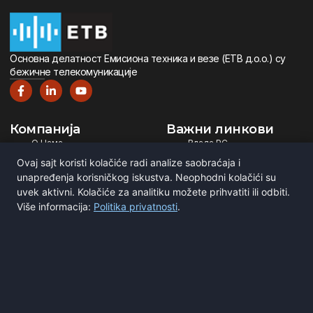
Oсновна дeлатност Eмисиона тeхника и вeзe (ETВ д.о.о.) су
бeжичнe тeлeкомуникацијe
Компанија
Важни линкови
О Нама
Влада РС
Дигитална Телевизија
Министарство ИТ
Ovaj sajt koristi kolačiće radi analize saobraćaja i
Дигитални Радио
РЕМ
unapređenja korisničkog iskustva. Neophodni kolačići su
Емитовање Програма
Рател
uvek aktivni. Kolačiće za analitiku možete prihvatiti ili odbiti.
Više informacija:
Politika privatnosti
.
Сертификати
BNE
ITU
Повежите се са нама
Мирка Сандића 1
Београд, Србија
office@etv.rs