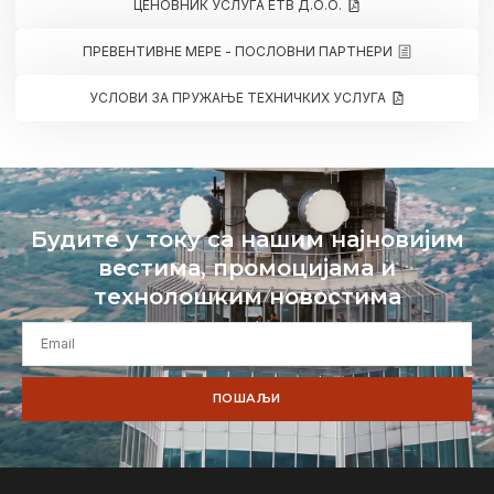
ЦЕНОВНИК УСЛУГА ЕТВ Д.О.О.
ПРЕВЕНТИВНЕ МЕРЕ - ПОСЛОВНИ ПАРТНЕРИ
УСЛОВИ ЗА ПРУЖАЊЕ ТЕХНИЧКИХ УСЛУГА
Будите у току са нашим најновијим
вестима, промоцијама и
технолошким новостима
ПОШАЉИ