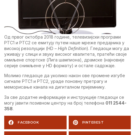
Од првог октобра 2018 године, телевизијски програми
РТС1 и РТС2 се емитују путем наше мреже предајника у
високој резолуцији (HD –
High Definition
). Гледаоци могу да
уживају у слици и звуку високог квалитета, пратећи своје
омиљене спортске (Лига шампиона), драмске (најновије
серије снимљене у HD формату) и остале садржаје.
Молимо гледаоце да уколико након ове промене изгубе
сигнале РТС1 и РТС2, ураде поновну претрагу и
меморисање канала на дигиталном пријемнику.
За све додатне информације и инструкције гледаоци се
могу јавити позивном центру на број телефона
011 2544-
358
.
FACEBOOK
PINTEREST