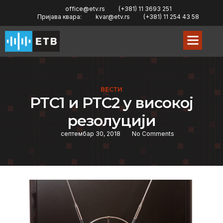
office@etv.rs
(+381) 11 3693 251
Пријава квара:
kvar@etv.rs
(+381) 11 254 43 58
ВЕСТИ
РТС1 и РТС2 у високој
резолуцији
септембар 30, 2018
No Comments