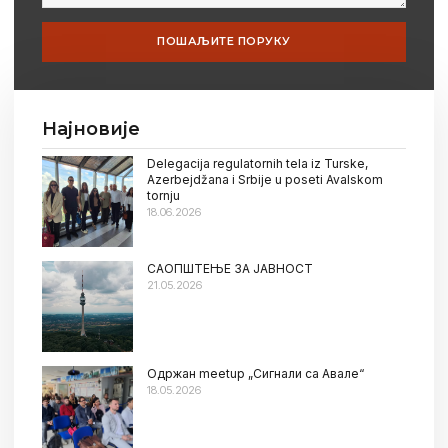
ПОШАЉИТЕ ПОРУКУ
Најновије
Delegacija regulatornih tela iz Turske,
Azerbejdžana i Srbije u poseti Avalskom
tornju
18.06.2026
САОПШТЕЊЕ ЗА ЈАВНОСТ
21.05.2026
Oдржан meetup „Сигнали са Авале“
18.05.2026