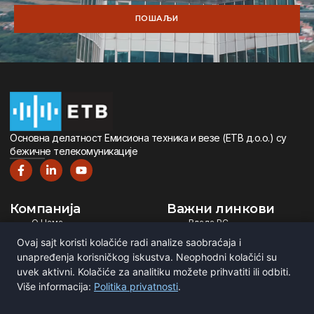
ПОШАЉИ
Oсновна дeлатност Eмисиона тeхника и вeзe (ETВ д.о.о.) су
бeжичнe тeлeкомуникацијe
Компанија
Важни линкови
О Нама
Влада РС
Дигитална Телевизија
Министарство ИТ
Ovaj sajt koristi kolačiće radi analize saobraćaja i
Дигитални Радио
РЕМ
unapređenja korisničkog iskustva. Neophodni kolačići su
Емитовање Програма
Рател
uvek aktivni. Kolačiće za analitiku možete prihvatiti ili odbiti.
Više informacija:
Politika privatnosti
.
Сертификати
BNE
ITU