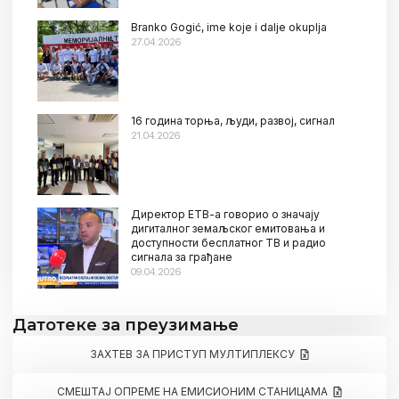
Branko Gogić, ime koje i dalje okuplja
27.04.2026
16 година торња, људи, развој, сигнал
21.04.2026
Директор ЕТВ-а говорио о значају
дигиталног земаљског емитовања и
доступности бесплатног ТВ и радио
сигнала за грађане
09.04.2026
Датотеке за преузимање
ЗАХТЕВ ЗА ПРИСТУП МУЛТИПЛЕКСУ
СМЕШТАЈ ОПРЕМЕ НА ЕМИСИОНИМ СТАНИЦАМА