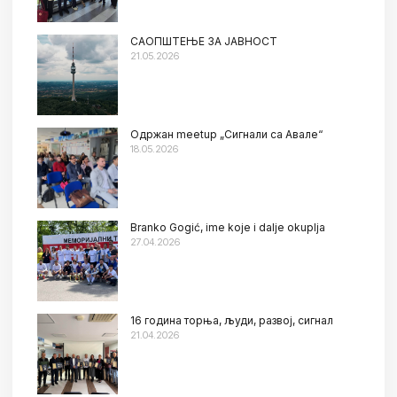
САОПШТЕЊЕ ЗА ЈАВНОСТ
21.05.2026
Oдржан meetup „Сигнали са Авале“
18.05.2026
Branko Gogić, ime koje i dalje okuplja
27.04.2026
16 година торња, људи, развој, сигнал
21.04.2026