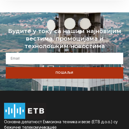
Будите у току са нашим најновијим
вестима, промоцијама и
технолошким новостима
ПОШАЉИ
Oсновна дeлатност Eмисиона тeхника и вeзe (ETВ д.о.о.) су
бeжичнe тeлeкомуникацијe