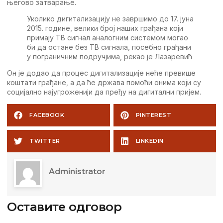
његово затварање.
Уколико дигитализацију не завршимо до 17. јуна
2015. године, велики број наших грађана који
примају ТВ сигнал аналогним системом могао
би да остане без ТВ сигнала, посебно грађани
у пограничним подручјима, рекао је Лазаревић
Он је додао да процес дигитализације неће превише
коштати грађане, а да ће држава помоћи онима који су
социјално најугроженији да пређу на дигитални пријем.
FACEBOOK
PINTEREST
TWITTER
LINKEDIN
Administrator
Оставите одговор