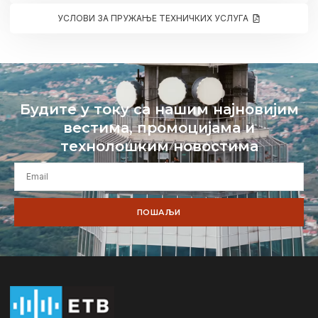
УСЛОВИ ЗА ПРУЖАЊЕ ТЕХНИЧКИХ УСЛУГА
Будите у току са нашим најновијим
вестима, промоцијама и
технолошким новостима
ПОШАЉИ