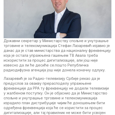
Државни секретар у Министарству спољне и унутрашње
трговине и телекомуникација Стефан Лазаревић изјавио је
данас да је став министарства да националну фреквенцију
која је остала упражњена гашењем ТВ Авала треба
искористити за процес дигитализације, али још није
извесно да ли ће десиће се.пошто Републичка
радиодифузна агенција још није донела коначну одлуку.
Лазаревић је за Радио-телевизију Србије рекао да је
предуслов за овакву прерасподелу упражњене
фреквенције да РРА ту фреквенцију не додели телевизији
у жалбеном поступку. Он је објаснио да је Министарство
спољне и унутрашње трговине и телекомуникација
израдило план дистрибуције чијим ће доношењем бити
одређена фреквенција која ће се користити за процес
дигитализације, али тај правилник не може бити усвојен