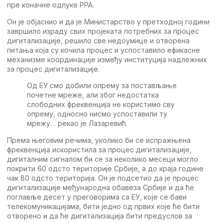
пре коначне одлуке РРА.
Он је објаснио и да је Министарство у претходној години
завршило израду свих пројеката потребних за процес
дигитализације, решило све недоумице и отворена
питања која су кочила процес и успоставило ефикасне
механизме координације између институција надлежних
за процес дигитализације.
Од ЕУ смо добили опрему за постављање
почетне мреже, али због недостатка
слободних фреквенција не користимо сву
опрему, односно нисмо успоставили ту
мрежу… рекао је Лазаревић.
Према његовим речима, уколико би се испражњена
фреквенција искористила за процес дигитализације,
дигиталним сигналом би се за неколико месеци могло
покрити 60 одсто територије Србије, а до краја године
чак 80 одсто територија. Он је подсетио да је процес
дигитализације међународна обавеза Србије и да ће
поглавље десет у преговорима са ЕУ, које се бави
телекомуникацијама, бити једно од првих које ће бити
отворено и да ће дигитализација бити предуслов за