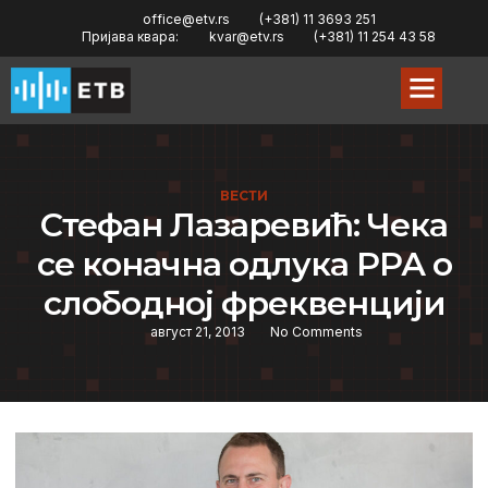
office@etv.rs
(+381) 11 3693 251
Пријава квара:
kvar@etv.rs
(+381) 11 254 43 58
ВЕСТИ
Стефан Лазаревић: Чека
се коначна одлука РРА о
слободној фреквенцији
август 21, 2013
No Comments