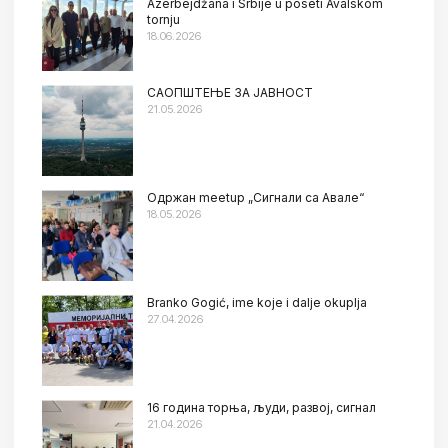
Azerbejdžana i Srbije u poseti Avalskom
tornju
18.06.2026
САОПШТЕЊЕ ЗА ЈАВНОСТ
21.05.2026
Oдржан meetup „Сигнали са Авале“
18.05.2026
Branko Gogić, ime koje i dalje okuplja
27.04.2026
16 година торња, људи, развој, сигнал
21.04.2026