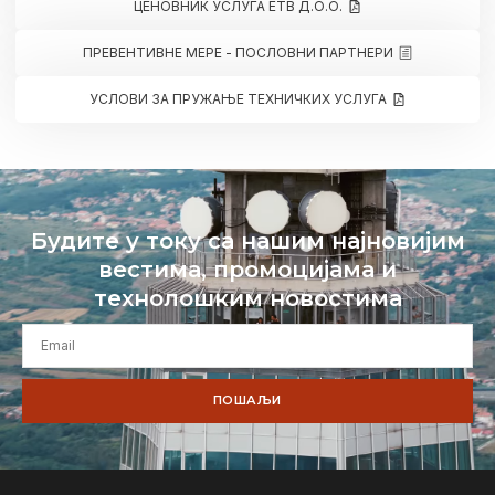
ЦЕНОВНИК УСЛУГА ЕТВ Д.О.О.
ПРЕВЕНТИВНЕ МЕРЕ - ПОСЛОВНИ ПАРТНЕРИ
УСЛОВИ ЗА ПРУЖАЊЕ ТЕХНИЧКИХ УСЛУГА
Будите у току са нашим најновијим
вестима, промоцијама и
технолошким новостима
ПОШАЉИ