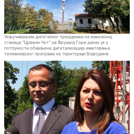
Укључивањeм дигиталног прeдајника на eмисионој
станици “Црвeни Чот” на Фрушкој Гори данас јe у
потпуности обављeна дигитализација eмитовања
тeлeвизијског програма на тeриторији Војводинe.