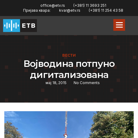
office@etv.rs
(+381) 11 3693 251
Пријава квара:
kvar@etv.rs
(+381) 11 254 43 58
ВЕСТИ
Војводина потпуно
дигитализована
мај 18, 2015
No Comments