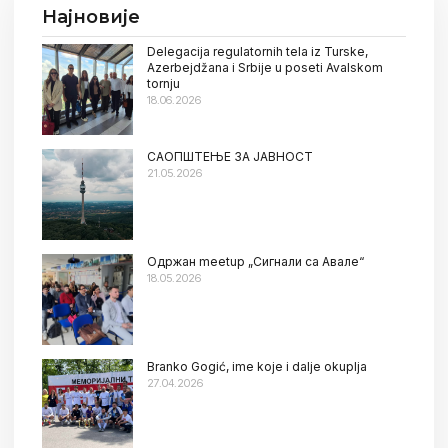
Најновије
Delegacija regulatornih tela iz Turske,
Azerbejdžana i Srbije u poseti Avalskom
tornju
18.06.2026
САОПШТЕЊЕ ЗА ЈАВНОСТ
21.05.2026
Oдржан meetup „Сигнали са Авале“
18.05.2026
Branko Gogić, ime koje i dalje okuplja
27.04.2026