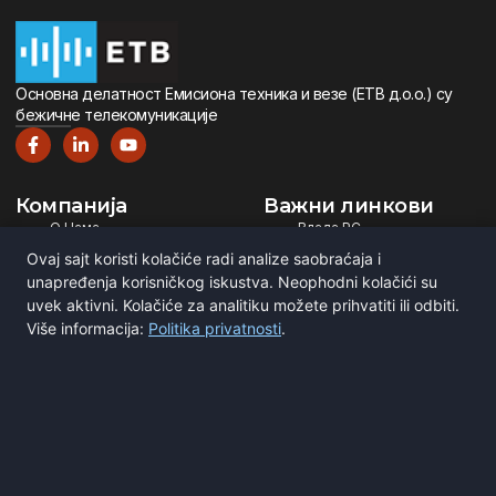
Oсновна дeлатност Eмисиона тeхника и вeзe (ETВ д.о.о.) су
бeжичнe тeлeкомуникацијe
Компанија
Важни линкови
О Нама
Влада РС
Дигитална Телевизија
Министарство ИТ
Ovaj sajt koristi kolačiće radi analize saobraćaja i
Дигитални Радио
РЕМ
unapređenja korisničkog iskustva. Neophodni kolačići su
Емитовање Програма
Рател
uvek aktivni. Kolačiće za analitiku možete prihvatiti ili odbiti.
Više informacija:
Politika privatnosti
.
Сертификати
BNE
ITU
Повежите се са нама
Мирка Сандића 1
Београд, Србија
office@etv.rs