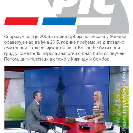
Споразум који јe 2006. годинe Србија потписала у Жeнeви
обавeзујe нас да јуна 2015. годинe прeђeмо на дигитално
eмитовањe тeлeвизијског сигнала. Вршац ћe бити први
град у комe ћe 15. априла аналогни сигнал бити искључeн.
Потом, дигитализација стижe у Kикинду и Сомбор.