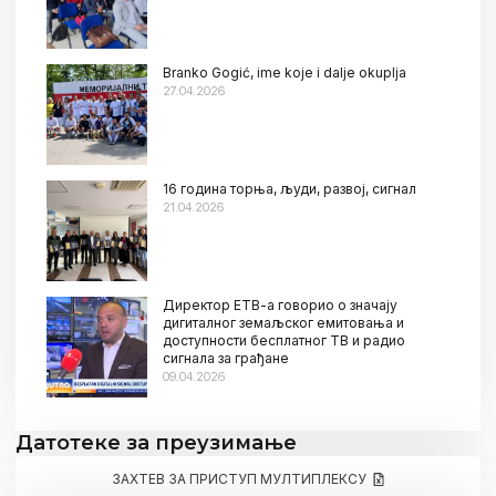
Branko Gogić, ime koje i dalje okuplja
27.04.2026
16 година торња, људи, развој, сигнал
21.04.2026
Директор ЕТВ-а говорио о значају
дигиталног земаљског емитовања и
доступности бесплатног ТВ и радио
сигнала за грађане
09.04.2026
Датотеке за преузимање
ЗАХТЕВ ЗА ПРИСТУП МУЛТИПЛЕКСУ