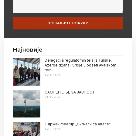
ПОШАЉИТЕ ПОРУКУ
Најновије
Delegacija regulatornih tela iz Turske,
Azerbejdžana i Srbije u poseti Avalskom
tornju
18.06.2026
САОПШТЕЊЕ ЗА ЈАВНОСТ
21.05.2026
Oдржан meetup „Сигнали са Авале“
18.05.2026