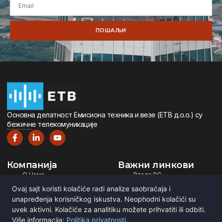
ПОШАЉИ
Oсновна дeлатност Eмисиона тeхника и вeзe (ETВ д.о.о.) су
бeжичнe тeлeкомуникацијe
Компанија
Важни линкови
О Нама
Влада РС
Дигитална Телевизија
Министарство ИТ
Ovaj sajt koristi kolačiće radi analize saobraćaja i
Дигитални Радио
РЕМ
unapređenja korisničkog iskustva. Neophodni kolačići su
Емитовање Програма
Рател
uvek aktivni. Kolačiće za analitiku možete prihvatiti ili odbiti.
Više informacija:
Politika privatnosti
.
Сертификати
BNE