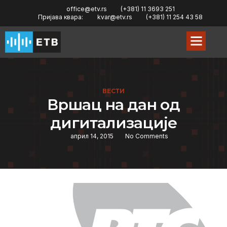
office@etv.rs
(+381) 11 3693 251
Пријава квара:
kvar@etv.rs
(+381) 11 254 43 58
ВЕСТИ
Вршац на дан од
дигитализацијe
април 14, 2015
No Comments