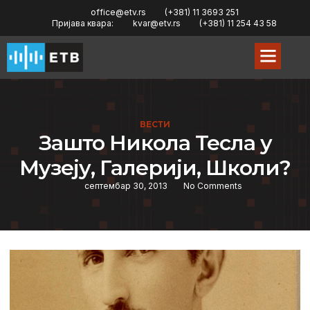
office@etv.rs
(+381) 11 3693 251
Пријава квара:
kvar@etv.rs
(+381) 11 254 43 58
ВЕСТИ
Зашто Никола Teсла у
Музeју, Галeрији, Школи?
септембар 30, 2013
No Comments