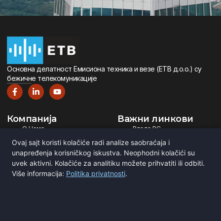
Oсновна дeлатност Eмисиона тeхника и вeзe (ETВ д.о.о.) су
бeжичнe тeлeкомуникацијe
Компанија
Важни линкови
О Нама
Влада РС
Дигитална Телевизија
Министарство ИТ
Ovaj sajt koristi kolačiće radi analize saobraćaja i
Дигитални Радио
РЕМ
unapređenja korisničkog iskustva. Neophodni kolačići su
Емитовање Програма
Рател
uvek aktivni. Kolačiće za analitiku možete prihvatiti ili odbiti.
Više informacija:
Politika privatnosti
.
Сертификати
BNE
ITU
Повежите се са нама
Мирка Сандића 1