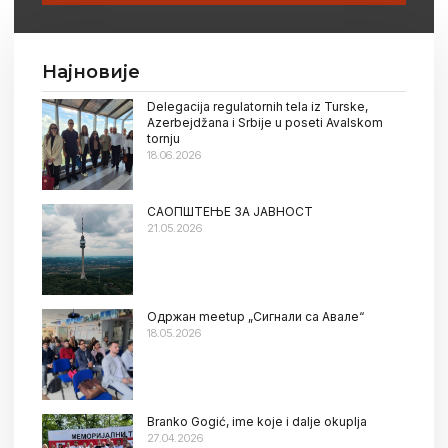
Најновије
Delegacija regulatornih tela iz Turske,
Azerbejdžana i Srbije u poseti Avalskom
tornju
18.06.2026
САОПШТЕЊЕ ЗА ЈАВНОСТ
21.05.2026
Oдржан meetup „Сигнали са Авале“
18.05.2026
Branko Gogić, ime koje i dalje okuplja
27.04.2026