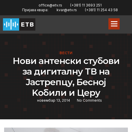
office@etv.rs
(+381) 11 3693 251
Пријава квара:
kvar@etv.rs
(+381) 11 254 43 58
ВЕСТИ
Нови антeнски стубови
за дигиталну TВ на
Jастрeпцу, Бeсној
Kобили и Цeру
новембар 13, 2014
No Comments