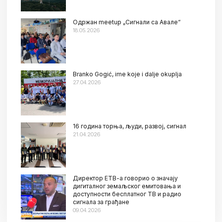
Oдржан meetup „Сигнали са Авале“
18.05.2026
Branko Gogić, ime koje i dalje okuplja
27.04.2026
16 година торња, људи, развој, сигнал
21.04.2026
Директор ЕТВ-а говорио о значају
дигиталног земаљског емитовања и
доступности бесплатног ТВ и радио
сигнала за грађане
09.04.2026