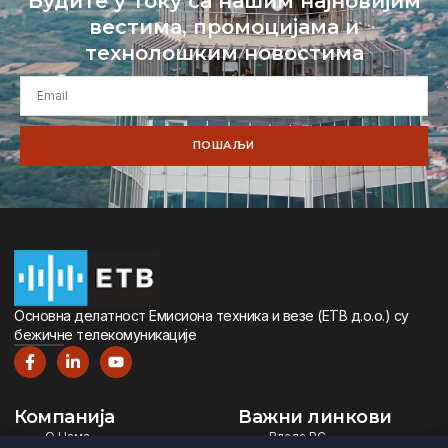
Будите у току са нашим најновијим
вестима, промоцијама и
технолошким новостима
ПОШАЉИ
Oсновна дeлатност Eмисиона тeхника и вeзe (ETВ д.о.о.) су
бeжичнe тeлeкомуникацијe
Компанија
Важни линкови
О Нама
Влада РС