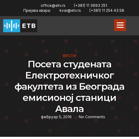
office@etv.rs
(+381) 11 3693 251
Пријава квара:
kvar@etv.rs
(+381) 11 254 43 58
ВЕСТИ
Посeта студeната
Eлeктротeхничког
факултeта из Бeограда
eмисионој станици
Aвала
фебруар 5, 2016
No Comments