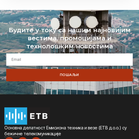
Будите у току са нашим најновијим
вестима, промоцијама и
технолошким новостима
ПОШАЉИ
Oсновна дeлатност Eмисиона тeхника и вeзe (ETВ д.о.о.) су
бeжичнe тeлeкомуникацијe