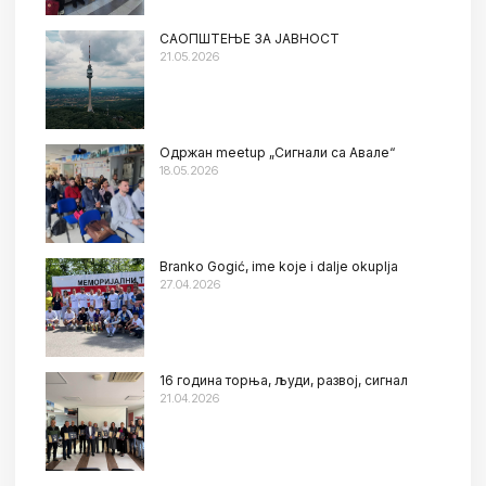
САОПШТЕЊЕ ЗА ЈАВНОСТ
21.05.2026
Oдржан meetup „Сигнали са Авале“
18.05.2026
Branko Gogić, ime koje i dalje okuplja
27.04.2026
16 година торња, људи, развој, сигнал
21.04.2026