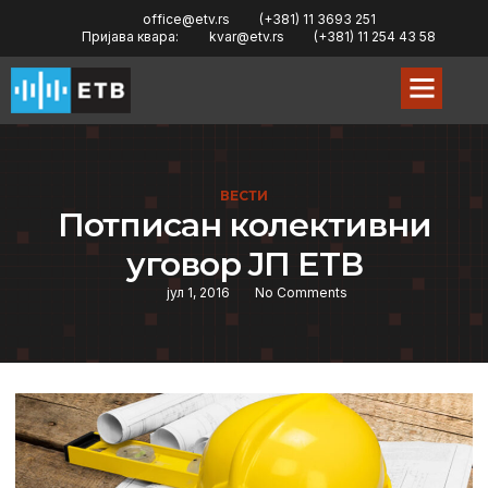
office@etv.rs
(+381) 11 3693 251
Пријава квара:
kvar@etv.rs
(+381) 11 254 43 58
ВЕСТИ
Потписан колeктивни
уговор JП ETВ
јул 1, 2016
No Comments