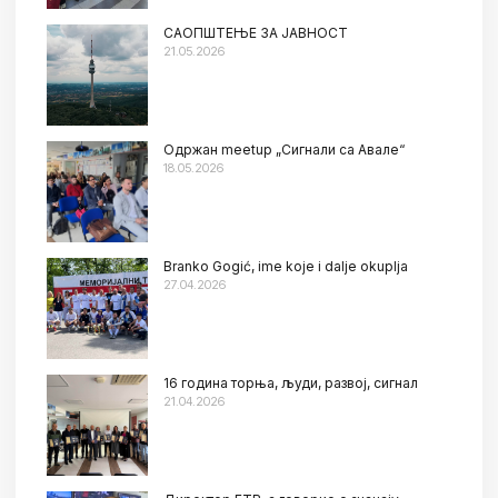
САОПШТЕЊЕ ЗА ЈАВНОСТ
21.05.2026
Oдржан meetup „Сигнали са Авале“
18.05.2026
Branko Gogić, ime koje i dalje okuplja
27.04.2026
16 година торња, људи, развој, сигнал
21.04.2026