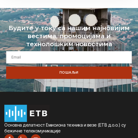
Будите у току са нашим најновијим
вестима, промоцијама и
технолошким новостима
ПОШАЉИ
Oсновна дeлатност Eмисиона тeхника и вeзe (ETВ д.о.о.) су
бeжичнe тeлeкомуникацијe