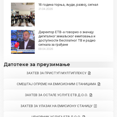
16 година торња, људи, развој, сигнал
21.04.2026
Директор ЕТВ-а говорио о значају
дигиталног земаљског емитовања и
доступности бесплатног ТВ и радио
сигнала за грађане
09.04.2026
Датотеке за преузимање
ЗАХТЕВ ЗА ПРИСТУП МУЛТИПЛЕКСУ
СМЕШТАЈ ОПРЕМЕ НА ЕМИСИОНИМ СТАНИЦАМА
ЗАХТЕВ ЗА ОСТАЛЕ УСЛУГЕ ЕТВ Д.О.О.
ЗАХТЕВ ЗА УЛАЗАК НА ЕМИСИОНУ СТАНИЦУ
ЦЕНОВНИК УСЛУГА ЕТВ Д.О.О.