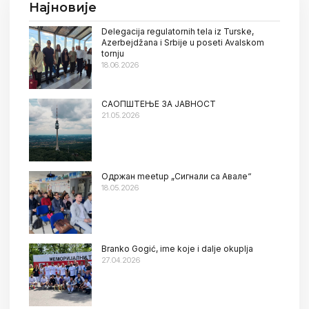
Најновије
Delegacija regulatornih tela iz Turske,
Azerbejdžana i Srbije u poseti Avalskom
tornju
18.06.2026
САОПШТЕЊЕ ЗА ЈАВНОСТ
21.05.2026
Oдржан meetup „Сигнали са Авале“
18.05.2026
Branko Gogić, ime koje i dalje okuplja
27.04.2026