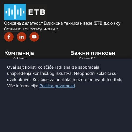
Oсновна дeлатност Eмисиона тeхника и вeзe (ETВ д.о.о.) су
бeжичнe тeлeкомуникацијe
Компанија
Важни линкови
О Нама
Влада РС
Дигитална Телевизија
Министарство ИТ
Ovaj sajt koristi kolačiće radi analize saobraćaja i
Дигитални Радио
РЕМ
unapređenja korisničkog iskustva. Neophodni kolačići su
Емитовање Програма
Рател
uvek aktivni. Kolačiće za analitiku možete prihvatiti ili odbiti.
Više informacija:
Politika privatnosti
.
Сертификати
BNE
ITU
Повежите се са нама
Мирка Сандића 1
Београд, Србија
office@etv.rs