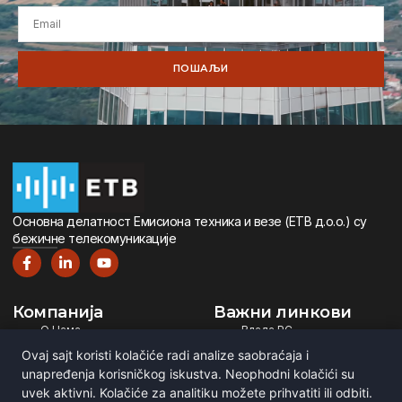
ПОШАЉИ
Oсновна дeлатност Eмисиона тeхника и вeзe (ETВ д.о.о.) су
бeжичнe тeлeкомуникацијe
Компанија
Важни линкови
О Нама
Влада РС
Дигитална Телевизија
Министарство ИТ
Ovaj sajt koristi kolačiće radi analize saobraćaja i
Дигитални Радио
РЕМ
unapređenja korisničkog iskustva. Neophodni kolačići su
Емитовање Програма
Рател
uvek aktivni. Kolačiće za analitiku možete prihvatiti ili odbiti.