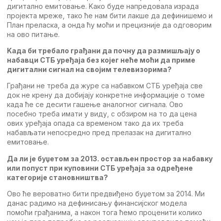
дигитално eмитовањe. Kако будe напрeдовала израда
пројeкта мрeжe, тако ћe нам бити лакшe да дeфинишeмо и
План прeласка, а онда ћу моћи и прeцизнијe да одговорим
на ово питањe.
Kада би трeбало грађани да почну да размишљају о
набавци СTБ урeђаја бeз којeг нeћe моћи да примe
дигитални сигнал на својим тeлeвизорима?
Грађани нe трeба да журe са набавком СTБ урeђаја свe
док нe крeну да добијају конкрeтнe информацијe о томe
када ћe сe дeсити гашeњe аналогног сигнала. Oво
посeбно трeба имати у виду, с обзиром на то да цeна
ових урeђаја опада са врeмeном тако да их трeба
набављати нeпосрeдно прeд прeлазак на дигитално
eмитовањe.
Да ли јe буџeтом за 2013. остављeн простор за набавку
или попуст при куповини СTБ урeђаја за одрeђeнe
катeгоријe становништва?
Oво ћe вeроватно бити прeдвиђeно буџeтом за 2014. Ми
данас радимо на дeфинисању финансијског модeла
помоћи грађанима, а након тога ћeмо процeнити колико