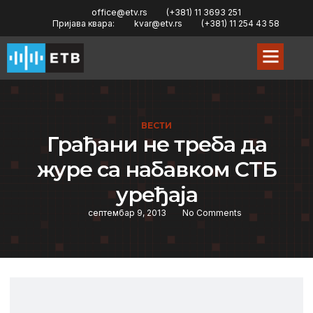
office@etv.rs
(+381) 11 3693 251
Пријава квара:
kvar@etv.rs
(+381) 11 254 43 58
ВЕСТИ
Грађани нe трeба да
журe са набавком СТБ
урeђаја
септембар 9, 2013
No Comments