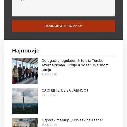
ПОШАЉИТЕ ПОРУКУ
Најновије
Delegacija regulatornih tela iz Turske,
Azerbejdžana i Srbije u poseti Avalskom
tornju
18.06.2026
САОПШТЕЊЕ ЗА ЈАВНОСТ
21.05.2026
Oдржан meetup „Сигнали са Авале“
18.05.2026