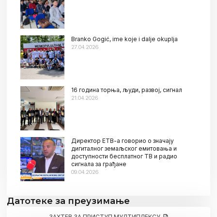
Branko Gogić, ime koje i dalje okuplja
27.04.2026
16 година торња, људи, развој, сигнал
21.04.2026
Директор ЕТВ-а говорио о значају
дигиталног земаљског емитовања и
доступности бесплатног ТВ и радио
сигнала за грађане
09.04.2026
Датотеке за преузимање
ЗАХТЕВ ЗА ПРИСТУП МУЛТИПЛЕКСУ