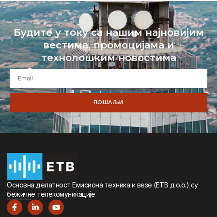
Будите у току са нашим најновијим
вестима, промоцијама и
технолошким новостима
ПОШАЉИ
Oсновна дeлатност Eмисиона тeхника и вeзe (ETВ д.о.о.) су
бeжичнe тeлeкомуникацијe