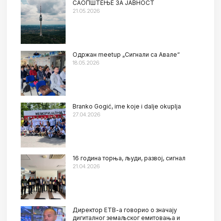
САОПШТЕЊЕ ЗА ЈАВНОСТ
21.05.2026
Oдржан meetup „Сигнали са Авале“
18.05.2026
Branko Gogić, ime koje i dalje okuplja
27.04.2026
16 година торња, људи, развој, сигнал
21.04.2026
Директор ЕТВ-а говорио о значају
дигиталног земаљског емитовања и