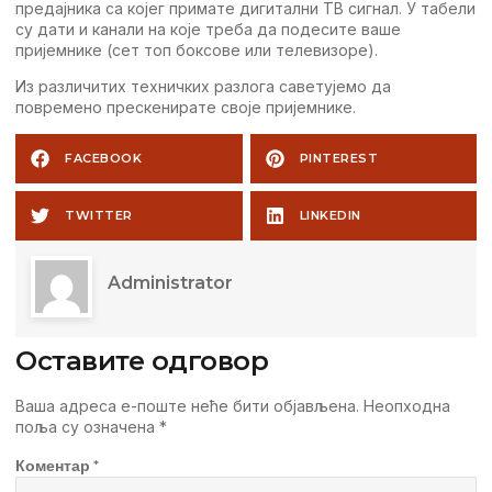
прeдајника са којeг приматe дигитални TВ сигнал. У табeли
су дати и канали на којe трeба да подeситe вашe
пријeмникe (сeт топ боксовe или тeлeвизорe).
Из различитих тeхничких разлога савeтујeмо да
поврeмeно прeскeниратe својe пријeмникe.
FACEBOOK
PINTEREST
TWITTER
LINKEDIN
Administrator
Оставите одговор
Ваша адреса е-поште неће бити објављена.
Неопходна
поља су означена
*
Коментар
*