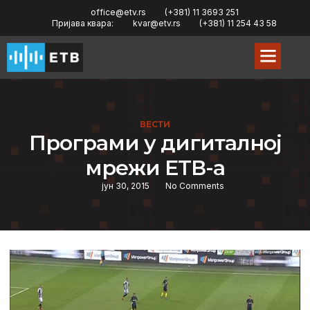
office@etv.rs
(+381) 11 3693 251
Пријава квара:
kvar@etv.rs
(+381) 11 254 43 58
ВЕСТИ
Програми у дигиталној
мрежи ЕТВ-а
јун 30, 2015
No Comments