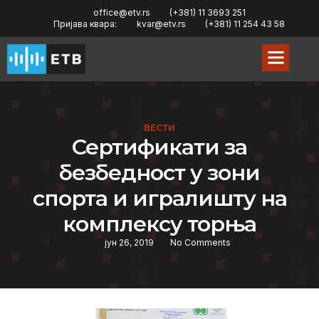
office@etv.rs
(+381) 11 3693 251
Пријава квара:
kvar@etv.rs
(+381) 11 254 43 58
ВЕСТИ
Сертификати за
безбедност у зони
спорта и игралишту на
комплексу торња
јун 26, 2019
No Comments