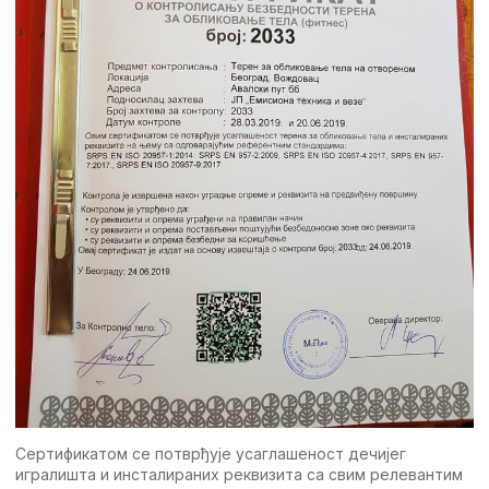
Сертификатом се потврђује усаглашеност дечијег
игралишта и инсталираних реквизита са свим релевантим