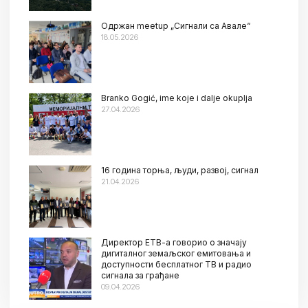
Oдржан meetup „Сигнали са Авале“
18.05.2026
Branko Gogić, ime koje i dalje okuplja
27.04.2026
16 година торња, људи, развој, сигнал
21.04.2026
Директор ЕТВ-а говорио о значају
дигиталног земаљског емитовања и
доступности бесплатног ТВ и радио
сигнала за грађане
09.04.2026