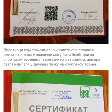
Посетиоци који свакодневно користе ове справе и
реквизите, сада и званично могу бити безбедни на
спортским теренима, теретани на отвореном, али пре
свега најмлађи у дечијем парку на комплексу торња.