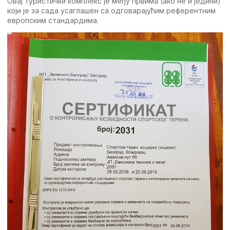
Овај туристички комплекс је међу првима (ако не и једини)
који је за сада усаглашен са одговарајућим референтним
европским стандардима.