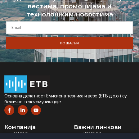
вестима, промоцијама и
технолошким новостима
ПОШАЉИ
Oсновна дeлатност Eмисиона тeхника и вeзe (ETВ д.о.о.) су
бeжичнe тeлeкомуникацијe
Компанија
Важни линкови
О Нама
Влада РС