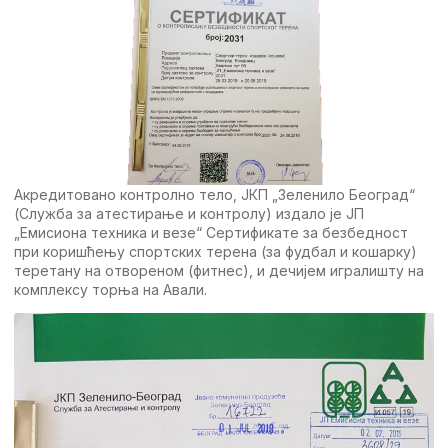
Акредитовано контролно тело, ЈКП „Зеленило Београд“
(Служба за атестирање и контролу) издало је ЈП
„Емисиона техника и везе“ Сертификатe за безбедност
при коришћењу спортских терена (за фудбал и кошарку)
теретану на отвореном (фитнес), и дечијем игралишту на
комплексу торња на Авали.