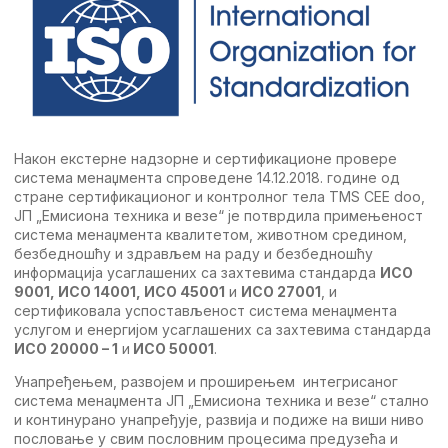
Након екстерне надзорне и сертификационе провере
система менаџмента спроведене 14.12.2018. године од
стране сертификационог и контролног тела TMS CEE doo,
ЈП „Емисиона техника и везе“ је потврдила примењеност
система менаџмента квалитетом, животном средином,
безбедношћу и здрављем на раду и безбедношћу
информација усаглашених са захтевима стандарда
ИСО
9001, ИСО 14001
,
ИСО 45001
и
ИСО 27001
, и
сертификовала успостављеност система менаџмента
услугом и енергијом усаглашених са захтевима стандарда
ИСО 2000
0 –
1
и
ИСО 50001
.
Унапређењем, развојем и проширењем интегрисаног
система менаџмента ЈП „Емисиона техника и везе“ стално
и континурано унапређује, развија и подиже на виши ниво
пословање у свим пословним процесима предузећа и