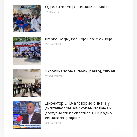
Oдржан meetup „Сигнали са Авале“
18.05.2026
Branko Gogić, ime koje i dalje okuplja
27.04.2026
16 година торња, људи, развој, сигнал
21.04.2026
Директор ЕТВ-а говорио о значају
дигиталног земаљског емитовања и
доступности бесплатног ТВ и радио
сигнала за грађане
09.04.2026