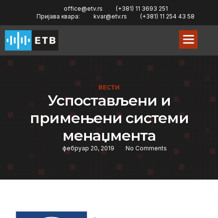
office@etv.rs
(+381) 11 3693 251
Пријава квара:
kvar@etv.rs
(+381) 11 254 43 58
ВЕСТИ
Успостављени и
примењени системи
менаџмента
фебруар 20, 2019
No Comments